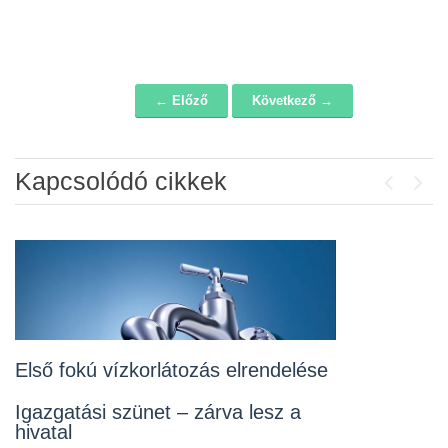
← Előző
Következő →
Navigáció
Kapcsolódó cikkek
Previou
Next
Álláspályázat – konyhai kisegítő
2026-07-20
Lakossági fórum az Erzsébet téri
fákról
2026-07-10
Első fokú vízkorlátozás elrendelése
Rendelet kihirdetése
Igazgatási szünet – zárva lesz a
hivatal
2026-07-10