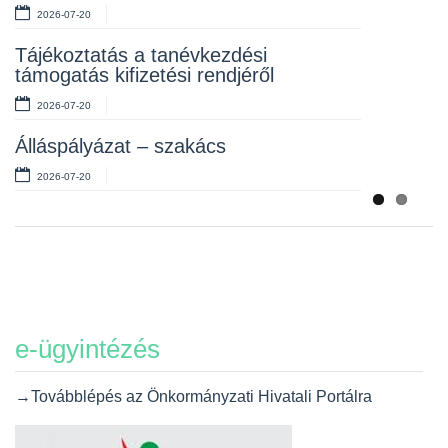
2026-07-20
Álláspályázat – takarító
Tájékoztatás a tanévkezdési
2026-07-06
támogatás kifizetési rendjéről
2026-07-20
Álláspályázat – szakács
2026-07-20
e-ügyintézés
→Továbblépés az Önkormányzati Hivatali Portálra