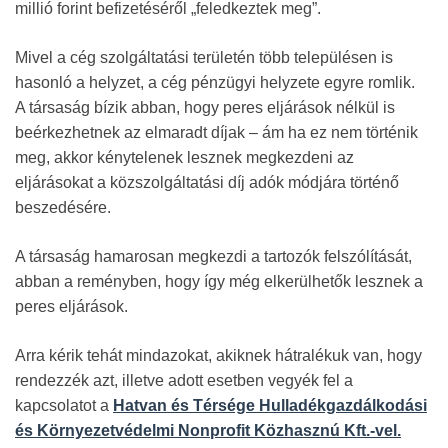
millió forint befizetéséről „feledkeztek meg”.
Mivel a cég szolgáltatási területén több településen is
hasonló a helyzet, a cég pénzügyi helyzete egyre romlik.
A társaság bízik abban, hogy peres eljárások nélkül is
beérkezhetnek az elmaradt díjak – ám ha ez nem történik
meg, akkor kénytelenek lesznek megkezdeni az
eljárásokat a közszolgáltatási díj adók módjára történő
beszedésére.
A társaság hamarosan megkezdi a tartozók felszólítását,
abban a reményben, hogy így még elkerülhetők lesznek a
peres eljárások.
Arra kérik tehát mindazokat, akiknek hátralékuk van, hogy
rendezzék azt, illetve adott esetben vegyék fel a
kapcsolatot a
Hatvan és Térsége Hulladékgazdálkodási
és Környezetvédelmi Nonprofit Közhasznú Kft.-vel.