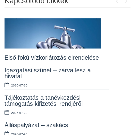
Kapcsolódó cikkek
Previou
Next
Álláspályázat – konyhai kisegítő
2026-07-20
Lakossági fórum az Erzsébet téri
fákról
2026-07-10
Első fokú vízkorlátozás elrendelése
Rendelet kihirdetése
Igazgatási szünet – zárva lesz a
hivatal
2026-07-10
2026-07-20
Álláspályázat – takarító
Tájékoztatás a tanévkezdési
2026-07-06
támogatás kifizetési rendjéről
2026-07-20
Álláspályázat – szakács
2026-07-20