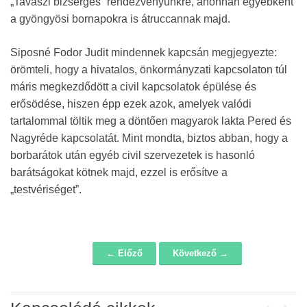
„Tavaszi bizsergés” rendezvényünkre, ahonnan egyébként
a gyöngyösi bornapokra is átruccannak majd.
Siposné Fodor Judit mindennek kapcsán megjegyezte:
örömteli, hogy a hivatalos, önkormányzati kapcsolaton túl
máris megkezdődött a civil kapcsolatok épülése és
erősödése, hiszen épp ezek azok, amelyek valódi
tartalommal töltik meg a döntően magyarok lakta Pered és
Nagyréde kapcsolatát. Mint mondta, biztos abban, hogy a
borbarátok után egyéb civil szervezetek is hasonló
barátságokat kötnek majd, ezzel is erősítve a
„testvériséget”.
← Előző
Következő →
Navigáció