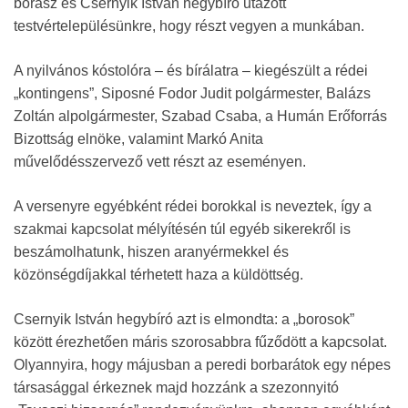
borász és Csernyik István hegybíró utazott
testvértelepülésünkre, hogy részt vegyen a munkában.
A nyilvános kóstolóra – és bírálatra – kiegészült a rédei
„kontingens”, Siposné Fodor Judit polgármester, Balázs
Zoltán alpolgármester, Szabad Csaba, a Humán Erőforrás
Bizottság elnöke, valamint Markó Anita
művelődésszervező vett részt az eseményen.
A versenyre egyébként rédei borokkal is neveztek, így a
szakmai kapcsolat mélyítésén túl egyéb sikerekről is
beszámolhatunk, hiszen aranyérmekkel és
közönségdíjakkal térhetett haza a küldöttség.
Csernyik István hegybíró azt is elmondta: a „borosok”
között érezhetően máris szorosabbra fűződött a kapcsolat.
Olyannyira, hogy májusban a peredi borbarátok egy népes
társasággal érkeznek majd hozzánk a szezonnyitó