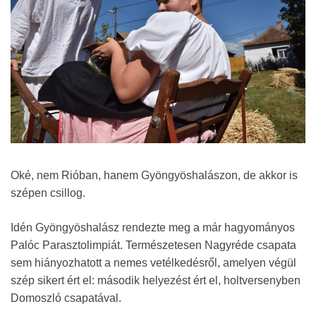
Oké, nem Rióban, hanem Gyöngyöshalászon, de akkor is
szépen csillog.
Idén Gyöngyöshalász rendezte meg a már hagyományos
Palóc Parasztolimpiát. Természetesen Nagyréde csapata
sem hiányozhatott a nemes vetélkedésről, amelyen végül
szép sikert ért el: második helyezést ért el, holtversenyben
Domoszló csapatával.