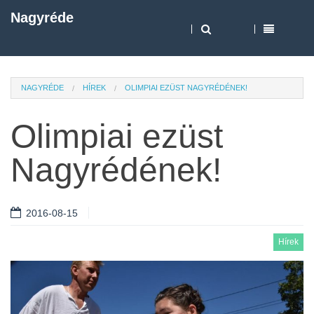
Nagyréde
NAGYRÉDE
HÍREK
OLIMPIAI EZÜST NAGYRÉDÉNEK!
Olimpiai ezüst
Nagyrédének!
2016-08-15
Hírek