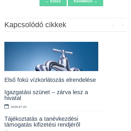
← Előző
Következő →
Navigáció
Kapcsolódó cikkek
Previou
Next
Álláspályázat – konyhai kisegítő
2026-07-20
Lakossági fórum az Erzsébet téri
fákról
2026-07-10
Első fokú vízkorlátozás elrendelése
Rendelet kihirdetése
Igazgatási szünet – zárva lesz a
hivatal
2026-07-10
2026-07-20
Álláspályázat – takarító
Tájékoztatás a tanévkezdési
2026-07-06
támogatás kifizetési rendjéről