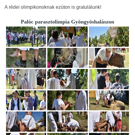
A rédei olimpikonoknak ezúton is gratulálunk!
Palóc parasztolimpia Gyöngyöshalászon