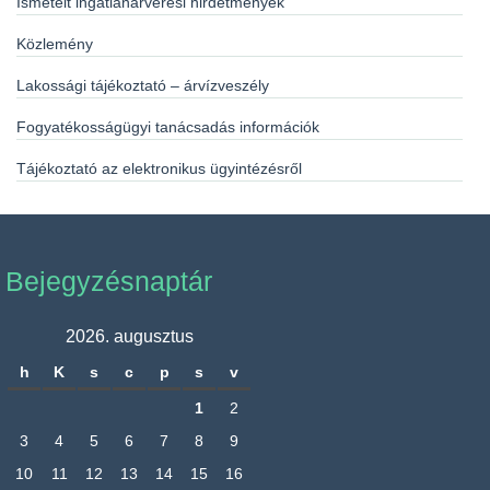
Ismételt ingatlanárverési hirdetmények
Közlemény
Lakossági tájékoztató – árvízveszély
Fogyatékosságügyi tanácsadás információk
Tájékoztató az elektronikus ügyintézésről
Bejegyzésnaptár
2026. augusztus
h
K
s
c
p
s
v
1
2
3
4
5
6
7
8
9
10
11
12
13
14
15
16