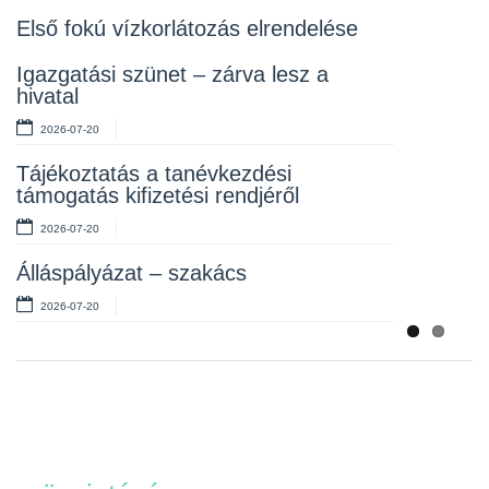
2026-07-10
Első fokú vízkorlátozás elrendelése
Rendelet kihirdetése
Igazgatási szünet – zárva lesz a
hivatal
2026-07-10
2026-07-20
Álláspályázat – takarító
Tájékoztatás a tanévkezdési
2026-07-06
támogatás kifizetési rendjéről
2026-07-20
Álláspályázat – szakács
2026-07-20