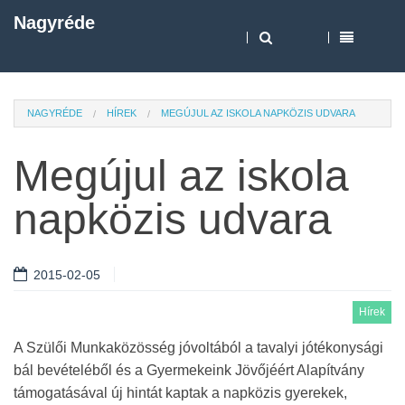
Nagyréde
NAGYRÉDE
HÍREK
MEGÚJUL AZ ISKOLA NAPKÖZIS UDVARA
Megújul az iskola
napközis udvara
2015-02-05
Hírek
A Szülői Munkaközösség jóvoltából a tavalyi jótékonysági
bál bevételéből és a Gyermekeink Jövőjéért Alapítvány
támogatásával új hintát kaptak a napközis gyerekek,