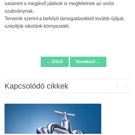
valamint a meglévő játékok is megfelelnek az uniós
szabványnak.
Terveink szerint a befolyó támogatásokból tovább újítjuk,
szépítjük iskolánk környezetét.
← Előző
Következő →
Navigáció
Kapcsolódó cikkek
Previou
Next
Álláspályázat – konyhai kisegítő
2026-07-20
Lakossági fórum az Erzsébet téri
fákról