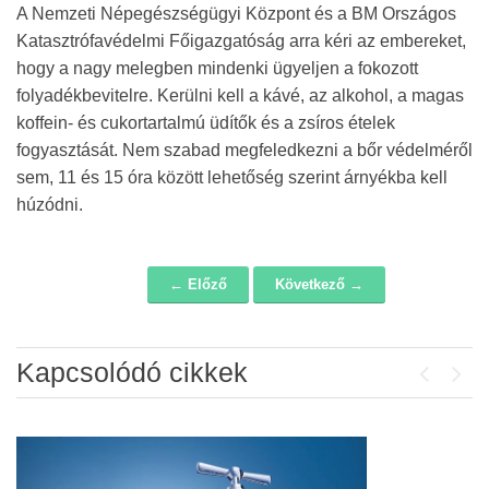
A Nemzeti Népegészségügyi Központ és a BM Országos
Katasztrófavédelmi Főigazgatóság arra kéri az embereket,
hogy a nagy melegben mindenki ügyeljen a fokozott
folyadékbevitelre. Kerülni kell a kávé, az alkohol, a magas
koffein- és cukortartalmú üdítők és a zsíros ételek
fogyasztását. Nem szabad megfeledkezni a bőr védelméről
sem, 11 és 15 óra között lehetőség szerint árnyékba kell
húzódni.
← Előző
Következő →
Navigáció
Kapcsolódó cikkek
Previou
Next
Álláspályázat – konyhai kisegítő
2026-07-20