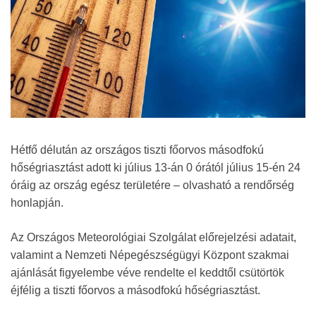
Hétfő délután az országos tiszti főorvos másodfokú
hőségriasztást adott ki július 13-án 0 órától július 15-én 24
óráig az ország egész területére – olvasható a rendőrség
honlapján.
Az Országos Meteorológiai Szolgálat előrejelzési adatait,
valamint a Nemzeti Népegészségügyi Központ szakmai
ajánlását figyelembe véve rendelte el keddtől csütörtök
éjfélig a tiszti főorvos a másodfokú hőségriasztást.