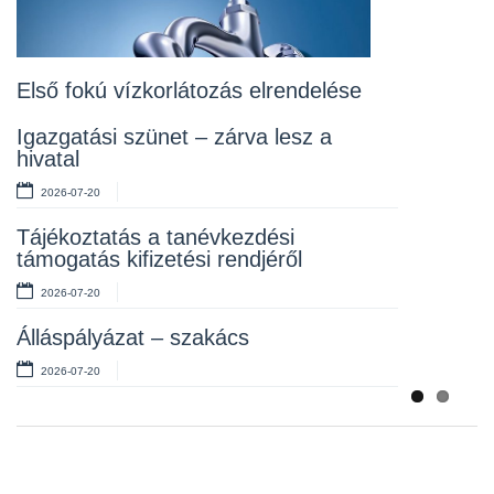
Lakossági fórum az Erzsébet téri
fákról
2026-07-10
Első fokú vízkorlátozás elrendelése
Rendelet kihirdetése
Igazgatási szünet – zárva lesz a
hivatal
2026-07-10
2026-07-20
Álláspályázat – takarító
Tájékoztatás a tanévkezdési
2026-07-06
támogatás kifizetési rendjéről
2026-07-20
Álláspályázat – szakács
2026-07-20