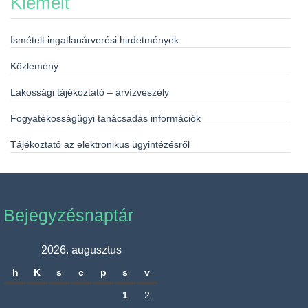
Kiemelt
Ismételt ingatlanárverési hirdetmények
Közlemény
Lakossági tájékoztató – árvízveszély
Fogyatékosságügyi tanácsadás információk
Tájékoztató az elektronikus ügyintézésről
Bejegyzésnaptár
2026. augusztus
h
K
s
c
p
s
v
1
2