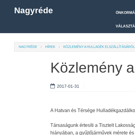
Nagyréde
ÖNKORMÁ
VÁLASZTÁ
NAGYRÉDE
HÍREK
KÖZLEMÉNY A HULLADÉK ELSZÁLLÍTÁSÁRÓL
Közlemény a 
2017-01-31
A Hatvan és Térsége Hulladékgazdálko
Társaságunk értesíti a Tisztelt Lakossá
hiányában, a gyűjtőjárművek mérete és 