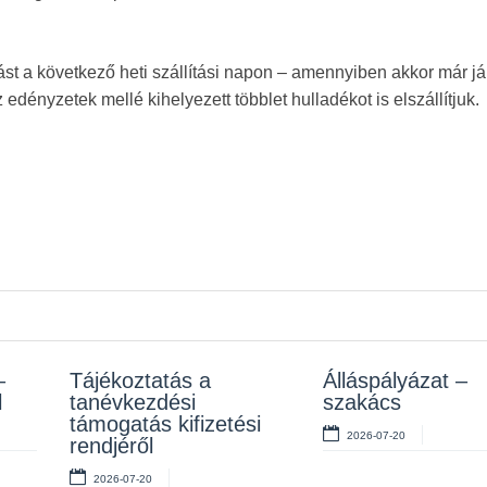
tást a következő heti szállítási napon – amennyiben akkor már j
 edényzetek mellé kihelyezett többlet hulladékot is elszállítjuk.
–
z
Tájékoztatás a
Rendelet kihirdetése
Álláspályázat –
Álláspályázat –
l
tanévkezdési
szakács
takarító
2026-07-10
támogatás kifizetési
2026-07-20
2026-07-06
rendjéről
2026-07-20