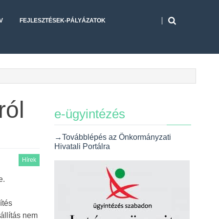
V
FEJLESZTÉSEK-PÁLYÁZATOK
ról
e-ügyintézés
→Továbblépés az Önkormányzati
Hivatali Portálra
Hírek
e.
ítés
állítás nem