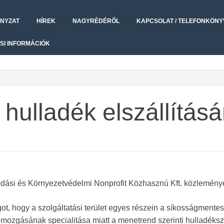
NYZAT
HÍREK
NAGYRÉDÉRŐL
KAPCSOLAT / TELEFONKÖNY
SI INFORMÁCIÓK
hulladék elszállításá
dási és Környezetvédelmi Nonprofit Közhasznú Kft. közlemény
got, hogy a szolgáltatási terület egyes részein a síkosságmentes
mozgásának specialitása miatt a menetrend szerinti hulladéksz