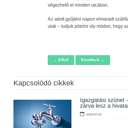
végezhető el minden utcában.
Az adott gyűjtési napon elmaradt szállí
utak – tudjuk pótolni oly módon, hogy az
← Előző
Következő →
Navigáció
Kapcsolódó cikkek
Álláspályázat –
Igazgatási szünet 
Lakossági fórum a
konyhai kisegítő
zárva lesz a hivata
Erzsébet téri fákról
2026-07-20
2026-07-20
2026-07-10