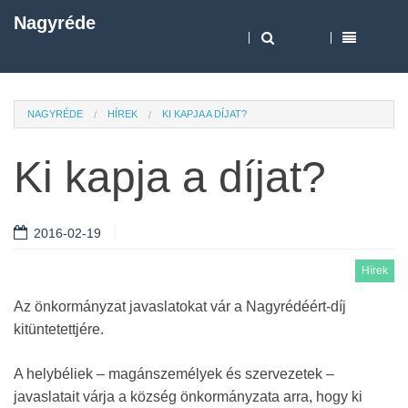
Nagyréde
NAGYRÉDE
HÍREK
KI KAPJA A DÍJAT?
Ki kapja a díjat?
2016-02-19
Hírek
Az önkormányzat javaslatokat vár a Nagyrédéért-díj
kitüntetettjére.
A helybéliek – magánszemélyek és szervezetek –
javaslatait várja a község önkormányzata arra, hogy ki