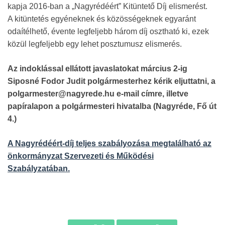
kapja 2016-ban a „Nagyrédéért” Kitüntető Díj elismerést.
A kitüntetés egyéneknek és közösségeknek egyaránt
odaítélhető, évente legfeljebb három díj osztható ki, ezek
közül legfeljebb egy lehet posztumusz elismerés.
Az indoklással ellátott javaslatokat március 2-ig
Siposné Fodor Judit polgármesterhez kérik eljuttatni, a
polgarmester@nagyrede.hu e-mail címre, illetve
papíralapon a polgármesteri hivatalba (Nagyréde, Fő út
4.)
A Nagyrédéért-díj teljes szabályozása megtalálható az
önkormányzat Szervezeti és Működési
Szabályzatában.