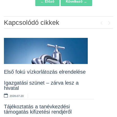
← Előző
Következő →
Navigáció
Kapcsolódó cikkek
Previou
Next
Álláspályázat – konyhai kisegítő
2026-07-20
Lakossági fórum az Erzsébet téri
fákról
2026-07-10
Első fokú vízkorlátozás elrendelése
Rendelet kihirdetése
Igazgatási szünet – zárva lesz a
hivatal
2026-07-10
2026-07-20
Álláspályázat – takarító
Tájékoztatás a tanévkezdési
2026-07-06
támogatás kifizetési rendjéről