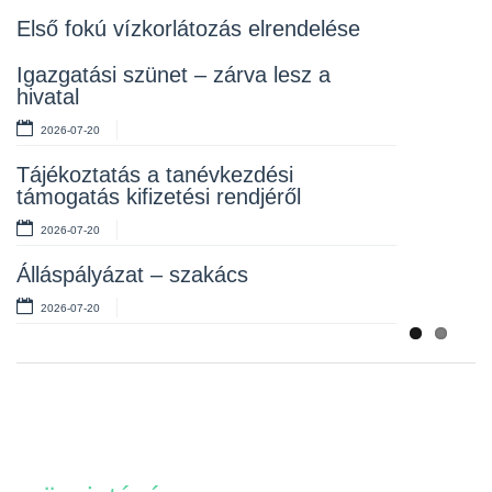
2026-07-10
Első fokú vízkorlátozás elrendelése
Rendelet kihirdetése
Igazgatási szünet – zárva lesz a
hivatal
2026-07-10
2026-07-20
Álláspályázat – takarító
Tájékoztatás a tanévkezdési
2026-07-06
támogatás kifizetési rendjéről
2026-07-20
Álláspályázat – szakács
2026-07-20