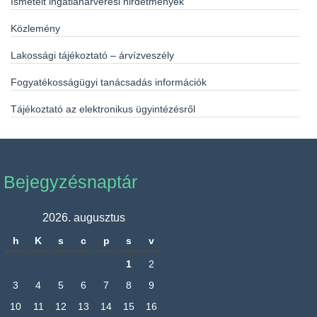
Ismételt ingatlanárverési hirdetmények
Közlemény
Lakossági tájékoztató – árvízveszély
Fogyatékosságügyi tanácsadás információk
Tájékoztató az elektronikus ügyintézésről
Bejegyzésnaptár
2026. augusztus
h
K
s
c
p
s
v
1
2
3
4
5
6
7
8
9
10
11
12
13
14
15
16