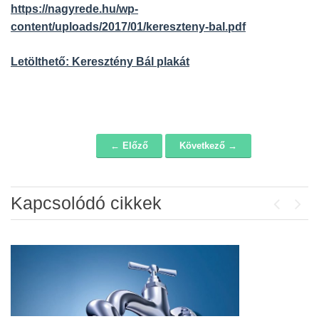
https://nagyrede.hu/wp-
content/uploads/2017/01/kereszteny-bal.pdf
Letölthető: Keresztény Bál plakát
← Előző
Következő →
Navigáció
Kapcsolódó cikkek
Previou
Next
Álláspályázat – konyhai kisegítő
2026-07-20
Lakossági fórum az Erzsébet téri
fákról