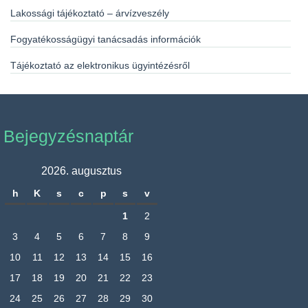
Lakossági tájékoztató – árvízveszély
Fogyatékosságügyi tanácsadás információk
Tájékoztató az elektronikus ügyintézésről
Bejegyzésnaptár
2026. augusztus
h
K
s
c
p
s
v
1
2
3
4
5
6
7
8
9
10
11
12
13
14
15
16
17
18
19
20
21
22
23
24
25
26
27
28
29
30