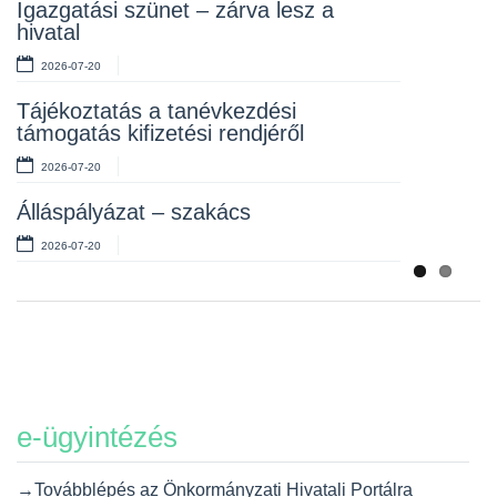
Rendelet kihirdetése
Igazgatási szünet – zárva lesz a
hivatal
2026-07-10
2026-07-20
Álláspályázat – takarító
Tájékoztatás a tanévkezdési
2026-07-06
támogatás kifizetési rendjéről
2026-07-20
Álláspályázat – szakács
2026-07-20
e-ügyintézés
→Továbblépés az Önkormányzati Hivatali Portálra