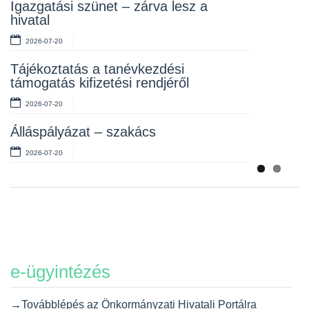
Rendelet kihirdetése
Igazgatási szünet – zárva lesz a
hivatal
2026-07-10
2026-07-20
Álláspályázat – takarító
Tájékoztatás a tanévkezdési
2026-07-06
támogatás kifizetési rendjéről
2026-07-20
Álláspályázat – szakács
2026-07-20
e-ügyintézés
→Továbblépés az Önkormányzati Hivatali Portálra