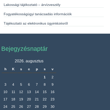
Lakossági tájékoztató – árvízveszély
Fogyatékosságügyi tanácsadás információk
Tájékoztató az elektronikus ügyintézésről
Bejegyzésnaptár
2026. augusztus
h
K
s
c
p
s
v
1
2
3
4
5
6
7
8
9
10
11
12
13
14
15
16
17
18
19
20
21
22
23
24
25
26
27
28
29
30