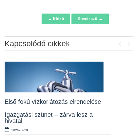
← Előző
Következő →
Navigáció
Kapcsolódó cikkek
Previou
Next
Álláspályázat – konyhai kisegítő
2026-07-20
Lakossági fórum az Erzsébet téri
fákról
2026-07-10
Első fokú vízkorlátozás elrendelése
Rendelet kihirdetése
Igazgatási szünet – zárva lesz a
hivatal
2026-07-10
2026-07-20
Álláspályázat – takarító