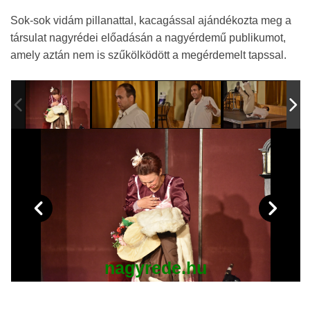
Sok-sok vidám pillanattal, kacagással ajándékozta meg a
társulat nagyrédei előadásán a nagyérdemű publikumot,
amely aztán nem is szűkölködött a megérdemelt tapssal.
nagyrede.hu