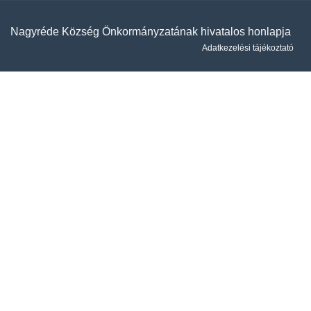
Nagyréde Község Önkormányzatának hivatalos honlapja
Adatkezelési tájékoztató