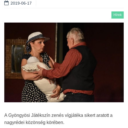
2019-06-17
Hírek
A Gyöngyösi Játékszín zenés vígjátéka sikert aratott a
nagyrédei közönség körében.