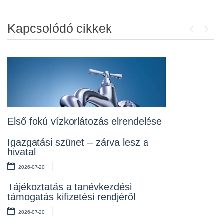
Kapcsolódó cikkek
Previou
Next
Álláspályázat – konyhai kisegítő
2026-07-20
Lakossági fórum az Erzsébet téri
fákról
2026-07-10
Első fokú vízkorlátozás elrendelése
Rendelet kihirdetése
Igazgatási szünet – zárva lesz a
hivatal
2026-07-10
2026-07-20
Álláspályázat – takarító
Tájékoztatás a tanévkezdési
2026-07-06
támogatás kifizetési rendjéről
2026-07-20