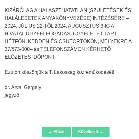
KIZÁRÓLAG A HALASZTHATATLAN (SZÜLETÉSEK ÉS
HALÁLESETEK ANYAKÖNYVEZÉSE) INTÉZÉSÉRE –
2024. JÚLIUS 22-TŐL 2024. AUGUSZTUS 3-IG A
HIVATAL ÜGYFÉLFOGADÁSI ÜGYELETET TART
HÉTFŐN, KEDDEN ÉS CSÜTÖRTÖKÖN, MELYEKRE A
37/573-000– as TELEFONSZÁMON KÉRHETŐ
ELŐZETES IDŐPONT.
Ezúton köszönjük a T. Lakosság közreműködését!
dr. Árvai Gergely
jegyző
← Előző
Következő →
Navigáció