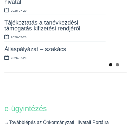
hivatal
2026-07-10
2026-07-20
Álláspályázat – takarító
Tájékoztatás a tanévkezdési
2026-07-06
támogatás kifizetési rendjéről
2026-07-20
Álláspályázat – szakács
2026-07-20
e-ügyintézés
→Továbblépés az Önkormányzati Hivatali Portálra