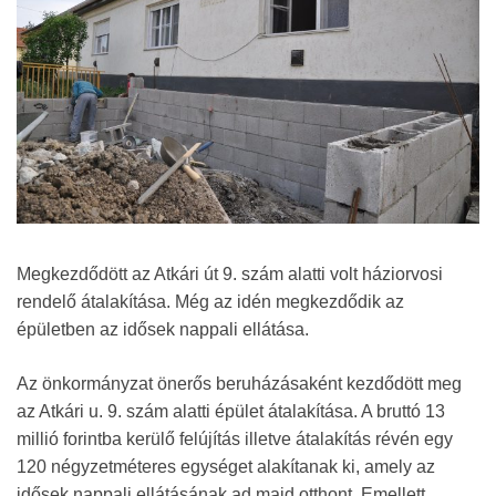
Megkezdődött az Atkári út 9. szám alatti volt háziorvosi
rendelő átalakítása. Még az idén megkezdődik az
épületben az idősek nappali ellátása.
Az önkormányzat önerős beruházásaként kezdődött meg
az Atkári u. 9. szám alatti épület átalakítása. A bruttó 13
millió forintba kerülő felújítás illetve átalakítás révén egy
120 négyzetméteres egységet alakítanak ki, amely az
idősek nappali ellátásának ad majd otthont. Emellett