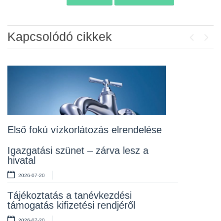
Navigáció
Kapcsolódó cikkek
Previou
Next
Álláspályázat – konyhai kisegítő
2026-07-20
Lakossági fórum az Erzsébet téri
fákról
2026-07-10
Első fokú vízkorlátozás elrendelése
Rendelet kihirdetése
Igazgatási szünet – zárva lesz a
hivatal
2026-07-10
2026-07-20
Álláspályázat – takarító
Tájékoztatás a tanévkezdési
2026-07-06
támogatás kifizetési rendjéről
2026-07-20