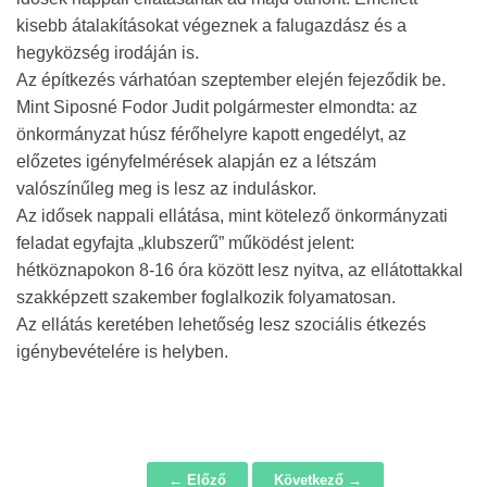
kisebb átalakításokat végeznek a falugazdász és a
hegyközség irodáján is.
Az építkezés várhatóan szeptember elején fejeződik be.
Mint Siposné Fodor Judit polgármester elmondta: az
önkormányzat húsz férőhelyre kapott engedélyt, az
előzetes igényfelmérések alapján ez a létszám
valószínűleg meg is lesz az induláskor.
Az idősek nappali ellátása, mint kötelező önkormányzati
feladat egyfajta „klubszerű” működést jelent:
hétköznapokon 8-16 óra között lesz nyitva, az ellátottakkal
szakképzett szakember foglalkozik folyamatosan.
Az ellátás keretében lehetőség lesz szociális étkezés
igénybevételére is helyben.
← Előző
Következő →