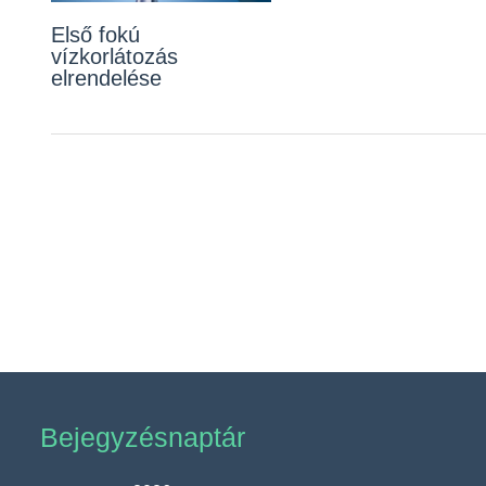
Első fokú
vízkorlátozás
elrendelése
Bejegyzésnaptár