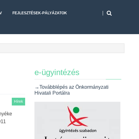
V
FEJLESZTÉSEK-PÁLYÁZATOK
e-ügyintézés
→Továbblépés az Önkormányzati
Hivatali Portálra
Hírek
rnyéke
011