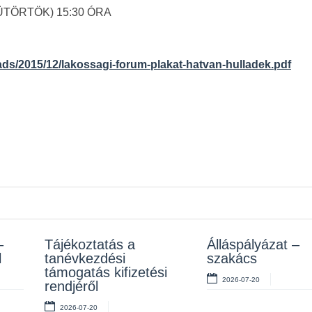
ÜTÖRTÖK) 15:30 ÓRA
ads/2015/12/lakossagi-forum-plakat-hatvan-hulladek.pdf
–
z
Tájékoztatás a
Rendelet kihirdetése
Álláspályázat –
Álláspályázat –
l
tanévkezdési
szakács
takarító
2026-07-10
támogatás kifizetési
2026-07-20
2026-07-06
rendjéről
2026-07-20