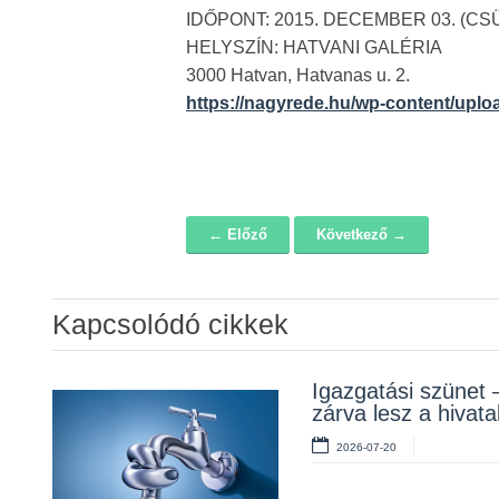
IDŐPONT: 2015. DECEMBER 03. (CS
HELYSZÍN: HATVANI GALÉRIA
3000 Hatvan, Hatvanas u. 2.
https://nagyrede.hu/wp-content/uplo
← Előző
Következő →
Navigáció
Kapcsolódó cikkek
Álláspályázat –
Igazgatási szünet 
Lakossági fórum a
konyhai kisegítő
zárva lesz a hivata
Erzsébet téri fákról
2026-07-20
2026-07-20
2026-07-10