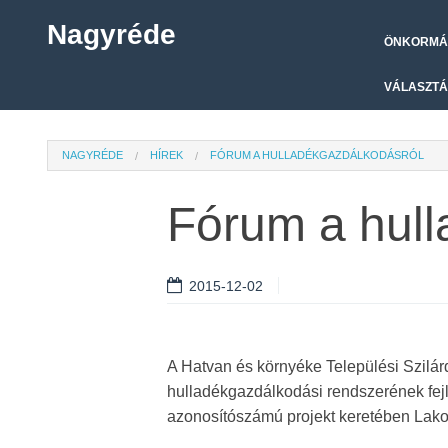
Nagyréde
ÖNKORMÁ
VÁLASZTÁ
NAGYRÉDE
HÍREK
FÓRUM A HULLADÉKGAZDÁLKODÁSRÓL
Fórum a hull
2015-12-02
A Hatvan és környéke Települési Szilá
hulladékgazdálkodási rendszerének fe
azonosítószámú projekt keretében Lakos