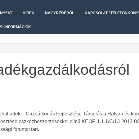
NYZAT
HÍREK
NAGYRÉDÉRŐL
KAPCSOLAT / TELEFONKÖNY
SI INFORMÁCIÓK
adékgazdálkodásról
rdhulladék – Gazdálkodás Fejlesztése Társulás a Hatvan és kö
jlesztése eszközbeszerzésekkel című KEOP-1.1.1/C/13-2013-0
sági fórumot tart.