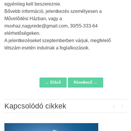
egyénileg kell beszereznie.
Bővebb információ, jelentkezés személyesen a
Művelődési Házban, vagy a
muvhaz.nagyrede@gmail.com, 30/55-333-64
elérhetőségeken.
A jelentkezéseket szeptemberben várjuk, megfelelő
létszám esetén indulnak a foglalkozások.
← Előző
Következő →
Navigáció
Kapcsolódó cikkek
Previou
Next
Álláspályázat – konyhai kisegítő