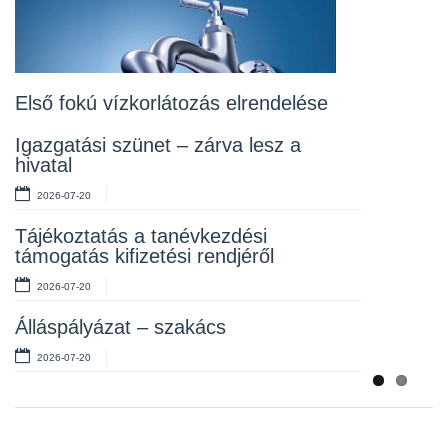
2026-07-20
Lakossági fórum az Erzsébet téri
fákról
2026-07-10
Első fokú vízkorlátozás elrendelése
Rendelet kihirdetése
Igazgatási szünet – zárva lesz a
hivatal
2026-07-10
2026-07-20
Álláspályázat – takarító
Tájékoztatás a tanévkezdési
2026-07-06
támogatás kifizetési rendjéről
2026-07-20
Álláspályázat – szakács
2026-07-20