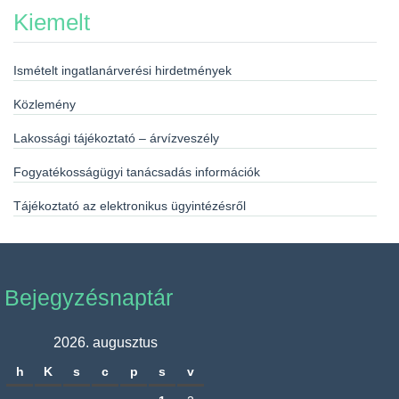
Kiemelt
Ismételt ingatlanárverési hirdetmények
Közlemény
Lakossági tájékoztató – árvízveszély
Fogyatékosságügyi tanácsadás információk
Tájékoztató az elektronikus ügyintézésről
Bejegyzésnaptár
2026. augusztus
h
K
s
c
p
s
v