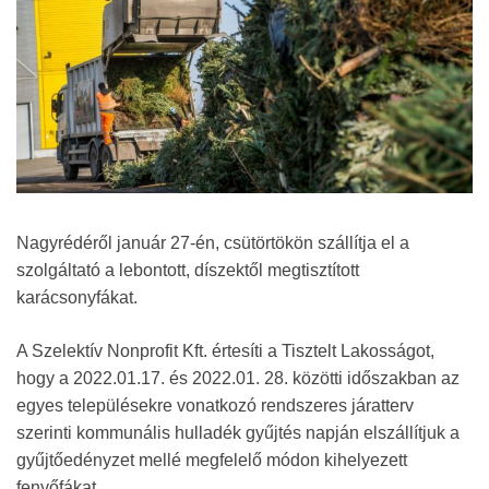
Nagyrédéről január 27-én, csütörtökön szállítja el a
szolgáltató a lebontott, díszektől megtisztított
karácsonyfákat.
A Szelektív Nonprofit Kft. értesíti a Tisztelt Lakosságot,
hogy a 2022.01.17. és 2022.01. 28. közötti időszakban az
egyes településekre vonatkozó rendszeres járatterv
szerinti kommunális hulladék gyűjtés napján elszállítjuk a
gyűjtőedényzet mellé megfelelő módon kihelyezett
fenyőfákat.