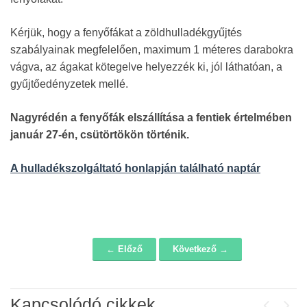
Kérjük, hogy a fenyőfákat a zöldhulladékgyűjtés
szabályainak megfelelően, maximum 1 méteres darabokra
vágva, az ágakat kötegelve helyezzék ki, jól láthatóan, a
gyűjtőedényzetek mellé.
Nagyrédén a fenyőfák elszállítása a fentiek értelmében
január 27-én, csütörtökön történik.
A hulladékszolgáltató honlapján található naptár
← Előző
Következő →
Navigáció
Kapcsolódó cikkek