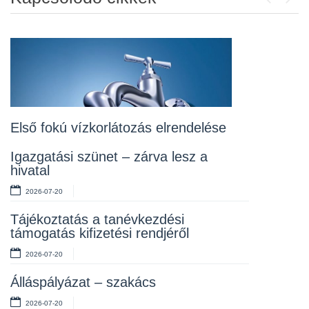
Previou
Next
Álláspályázat – konyhai kisegítő
2026-07-20
Lakossági fórum az Erzsébet téri
fákról
2026-07-10
Első fokú vízkorlátozás elrendelése
Rendelet kihirdetése
Igazgatási szünet – zárva lesz a
hivatal
2026-07-10
2026-07-20
Álláspályázat – takarító
Tájékoztatás a tanévkezdési
2026-07-06
támogatás kifizetési rendjéről
2026-07-20
Álláspályázat – szakács
2026-07-20