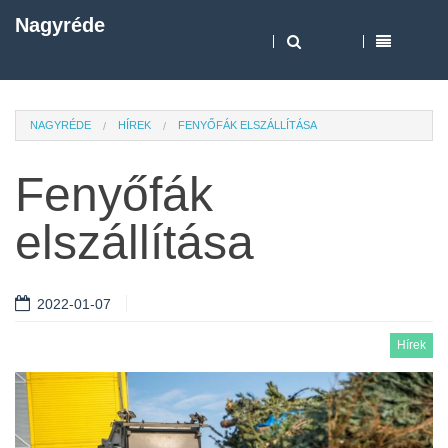
Nagyréde
NAGYRÉDE
HÍREK
FENYŐFÁK ELSZÁLLÍTÁSA
Fenyőfák
elszállítása
2022-01-07
Hírek