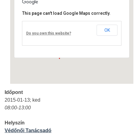
This page can't load Google Maps correctly.
Védőnői Tanácsadó
OK
Fő út 17 - Nagyréde
Do you own this website?
Események
Időpont
2015-01-13; ked
08:00-13:00
Helyszín
Védőnői Tanácsadó