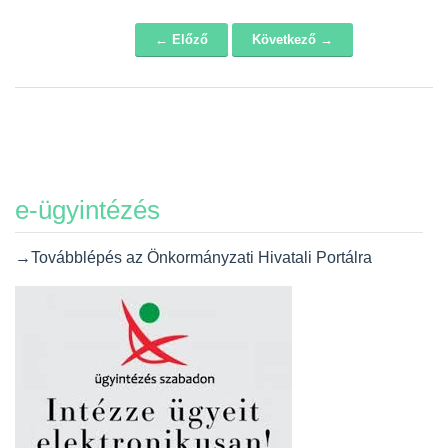
← Előző
Következő →
Navigáció
e-ügyintézés
→Továbblépés az Önkormányzati Hivatali Portálra