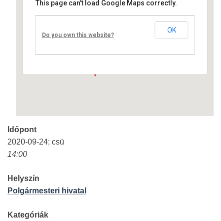
This page can't load Google Maps correctly.
Polgármesteri hivatal
OK
Fő út 4. - Nagyréde
Do you own this website?
Események
Időpont
2020-09-24; csü
14:00
Helyszín
Polgármesteri hivatal
Kategóriák