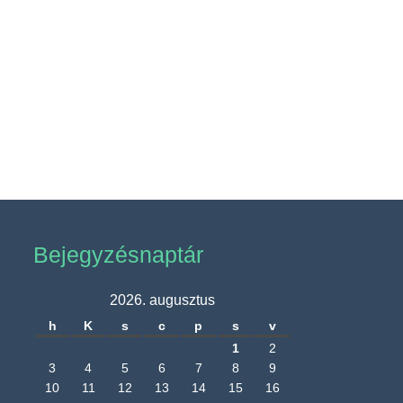
Bejegyzésnaptár
2026. augusztus
h
K
s
c
p
s
v
1
2
3
4
5
6
7
8
9
10
11
12
13
14
15
16