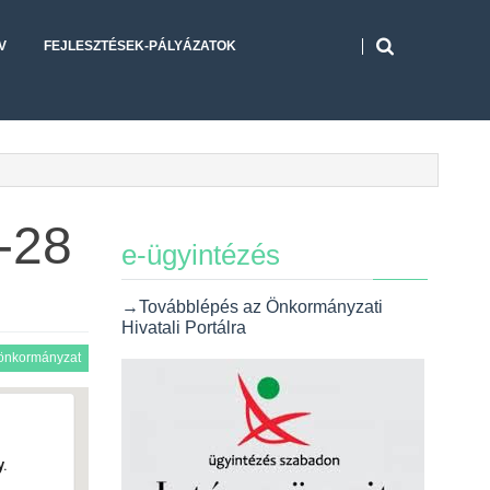
V
FEJLESZTÉSEK-PÁLYÁZATOK
5-28
e-ügyintézés
→Továbblépés az Önkormányzati
Hivatali Portálra
önkormányzat
.