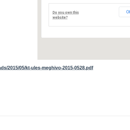
Fő út 4. - Nagyréde
O
Do you own this
Események
website?
ads/2015/05/kt-ules-meghivo-2015-0528.pdf