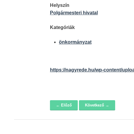
Helyszín
Polgármesteri hivatal
Kategóriák
önkormányzat
https://nagyrede.hu/wp-content/uplo
← Előző
Következő →
Navigáció