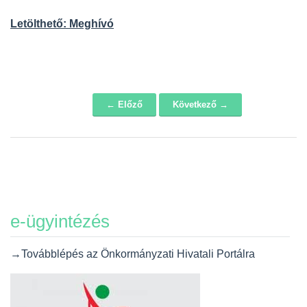
Letölthető: Meghívó
← Előző
Következő →
Navigáció
e-ügyintézés
→Továbblépés az Önkormányzati Hivatali Portálra