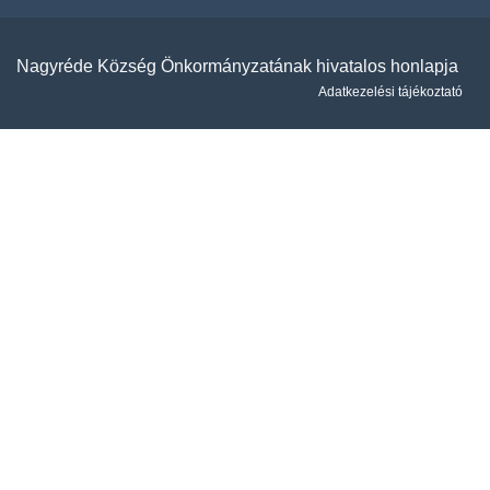
Nagyréde Község Önkormányzatának hivatalos honlapja
Adatkezelési tájékoztató