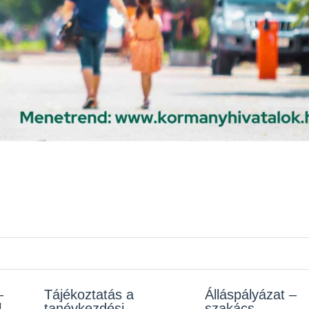
–
z
Tájékoztatás a
Rendelet kihirdetése
Álláspályázat –
Álláspályázat –
l
tanévkezdési
szakács
takarító