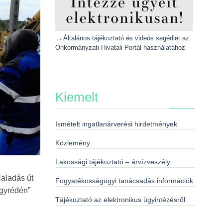
→
Általános tájékoztató és videós segédlet az
Önkormányzati Hivatali Portál használatához
Kiemelt
Ismételt ingatlanárverési hirdetmények
Közlemény
Lakossági tájékoztató – árvízveszély
Haladás út
Fogyatékosságügyi tanácsadás információk
agyrédén”
Tájékoztató az elektronikus ügyintézésről