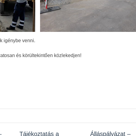
k igénybe venni.
vatosan és körültekintően közlekedjen!
–
z
Tájékoztatás a
Rendelet kihirdetése
Álláspályázat –
Álláspályázat –