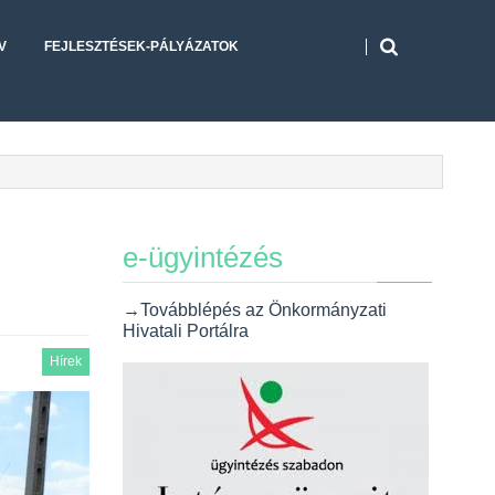
V
FEJLESZTÉSEK-PÁLYÁZATOK
e-ügyintézés
→Továbblépés az Önkormányzati
Hivatali Portálra
Hírek