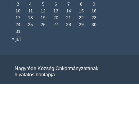
3
4
5
6
7
8
9
10
11
12
13
14
15
16
17
18
19
20
21
22
23
24
25
26
27
28
29
30
31
« júl
Nagyréde Község Önkormányzatának
hivatalos honlapja