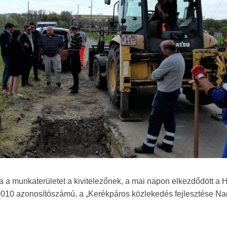
a a munkaterületet a kivitelezőnek, a mai napon elkezdődött a 
0010 azonosítószámú, a „Kerékpáros közlekedés fejlesztése N