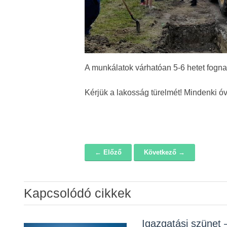
A munkálatok várhatóan 5-6 hetet fogna
Kérjük a lakosság türelmét! Mindenki ó
← Előző
Következő →
Navigáció
Kapcsolódó cikkek
Álláspályázat –
Igazgatási szünet 
Lakossági fórum a