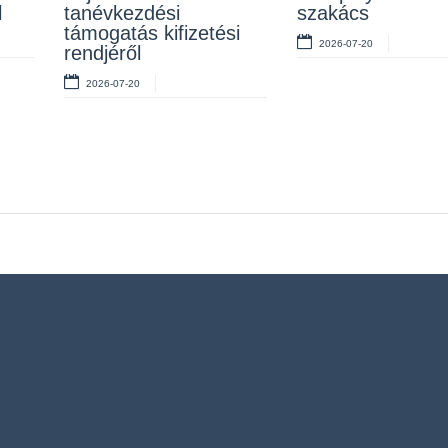
l
tanévkezdési
szakács
takarító
2026-07-10
támogatás kifizetési
2026-07-20
2026-07-06
rendjéről
2026-07-20