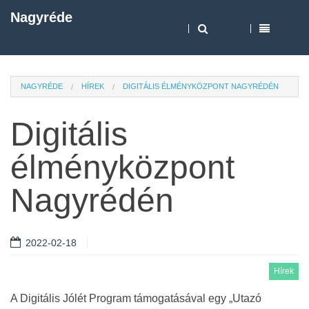
Nagyréde
NAGYRÉDE
HÍREK
DIGITÁLIS ÉLMÉNYKÖZPONT NAGYRÉDÉN
Digitális
élményközpont
Nagyrédén
2022-02-18
Hírek
A Digitális Jólét Program támogatásával egy „Utazó