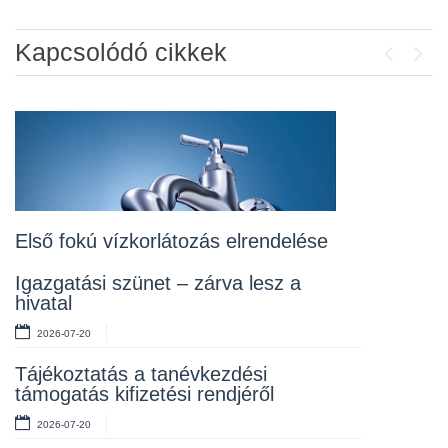
Kapcsolódó cikkek
Previou
Next
Álláspályázat – konyhai kisegítő
2026-07-20
Lakossági fórum az Erzsébet téri
fákról
2026-07-10
Első fokú vízkorlátozás elrendelése
Rendelet kihirdetése
Igazgatási szünet – zárva lesz a
hivatal
2026-07-10
2026-07-20
Álláspályázat – takarító
Tájékoztatás a tanévkezdési
2026-07-06
támogatás kifizetési rendjéről
2026-07-20