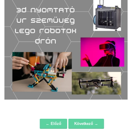
← Előző
Következő →
Navigáció