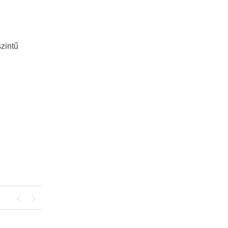
zintű
Previous
Next