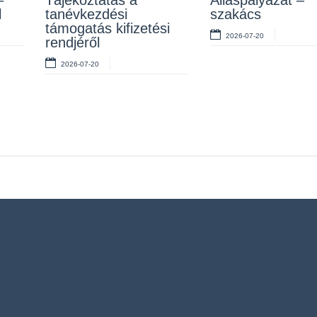
–
z
Tájékoztatás a
Rendelet kihirdetése
Álláspályázat –
Álláspályázat –
l
tanévkezdési
szakács
takarító
2026-07-10
támogatás kifizetési
2026-07-20
2026-07-06
rendjéről
2026-07-20