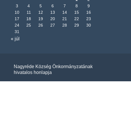
3
4
5
6
7
8
9
10
11
12
13
14
15
16
17
18
19
20
21
22
23
24
25
26
27
28
29
30
31
« júl
Nagyréde Község Önkormányzatának
hivatalos honlapja