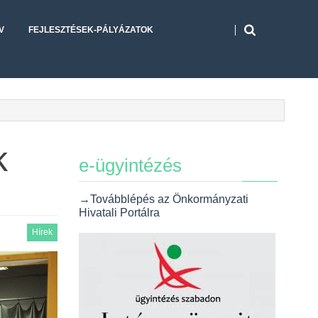
V
FEJLESZTÉSEK-PÁLYÁZATOK
k
e-ügyintézés
→Továbblépés az Önkormányzati
Hivatali Portálra
Hírek