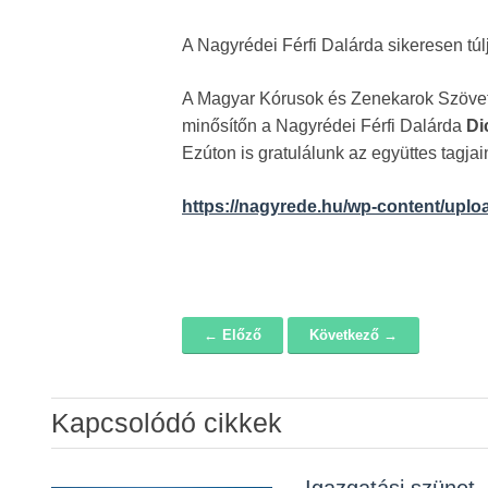
A Nagyrédei Férfi Dalárda sikeresen túlj
A Magyar Kórusok és Zenekarok Szövets
minősítőn a Nagyrédei Férfi Dalárda
Di
Ezúton is gratulálunk az együttes tagja
https://nagyrede.hu/wp-content/uploa
← Előző
Következő →
Navigáció
Kapcsolódó cikkek