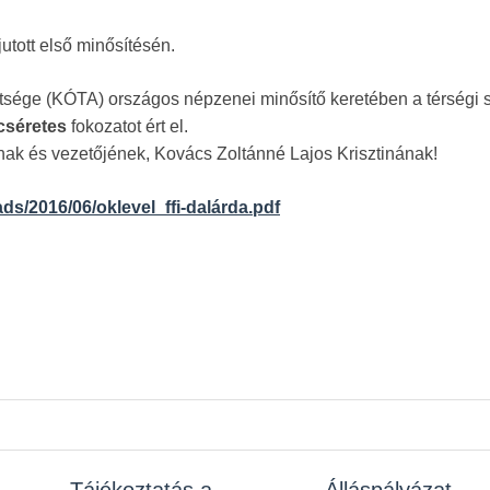
utott első minősítésén.
ége (KÓTA) országos népzenei minősítő keretében a térségi s
cséretes
fokozatot ért el.
inak és vezetőjének, Kovács Zoltánné Lajos Krisztinának!
ds/2016/06/oklevel_ffi-dalárda.pdf