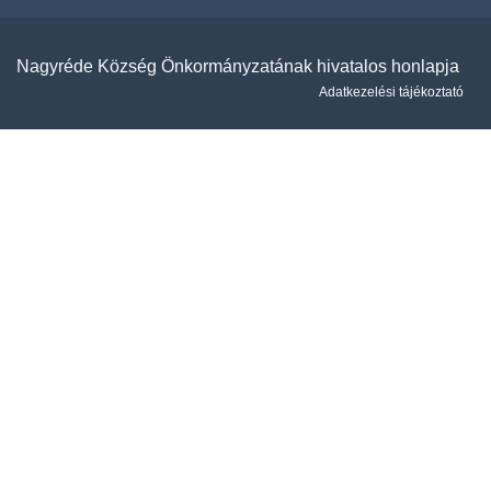
Nagyréde Község Önkormányzatának hivatalos honlapja
Adatkezelési tájékoztató