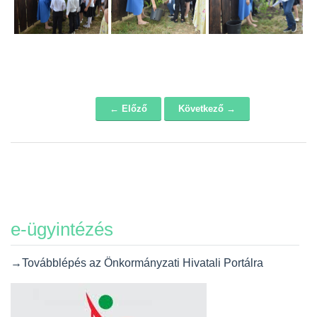
← Előző
Következő →
Navigáció
e-ügyintézés
→Továbblépés az Önkormányzati Hivatali Portálra