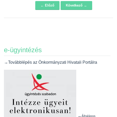
← Előző
Következő →
Navigáció
e-ügyintézés
→Továbblépés az Önkormányzati Hivatali Portálra
→
Általános