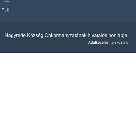
31
« júl
Nagyréde Község Önkormányzatának hivatalos honlapja
Adatkezelési tájékoztató