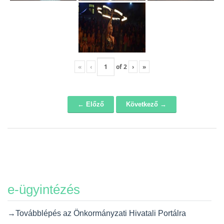
«
‹
of
2
›
»
← Előző
Következő →
Navigáció
e-ügyintézés
→Továbblépés az Önkormányzati Hivatali Portálra