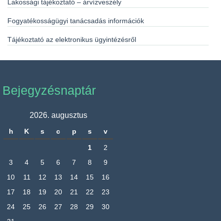
Lakossági tájékoztató – árvízveszély
Fogyatékosságügyi tanácsadás információk
Tájékoztató az elektronikus ügyintézésről
Bejegyzésnaptár
2026. augusztus
h
K
s
c
p
s
v
1
2
3
4
5
6
7
8
9
10
11
12
13
14
15
16
17
18
19
20
21
22
23
24
25
26
27
28
29
30