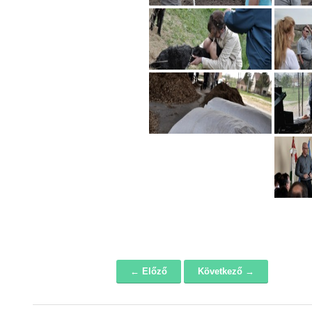
← Előző
Következő →
Navigáció