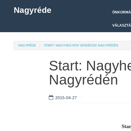
Nagyréde
ÖNKORMÁ
VÁLASZTÁ
NAGYRÉDE
START: NAGYHEGYESI VENDÉGEK NAGYRÉDÉN
Start: Nagyh
Nagyrédén
2015-04-27
Sta