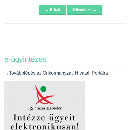
← Előző
Következő →
Navigáció
e-ügyintézés
→Továbblépés az Önkormányzati Hivatali Portálra