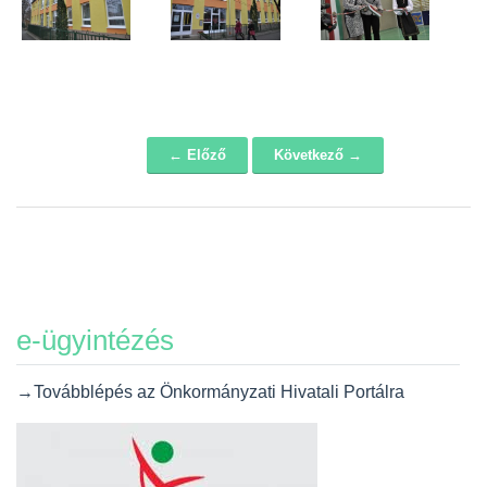
← Előző
Következő →
Navigáció
e-ügyintézés
→Továbblépés az Önkormányzati Hivatali Portálra