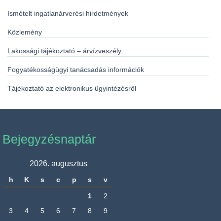
Ismételt ingatlanárverési hirdetmények
Közlemény
Lakossági tájékoztató – árvízveszély
Fogyatékosságügyi tanácsadás információk
Tájékoztató az elektronikus ügyintézésről
Bejegyzésnaptár
2026. augusztus
h
K
s
c
p
s
v
1
2
3
4
5
6
7
8
9