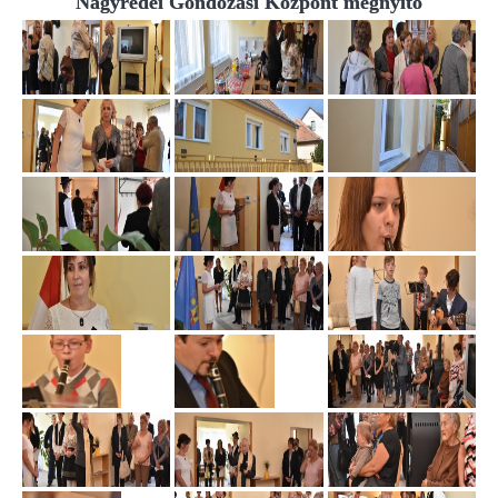
Nagyrédei Gondozási Központ megnyitó