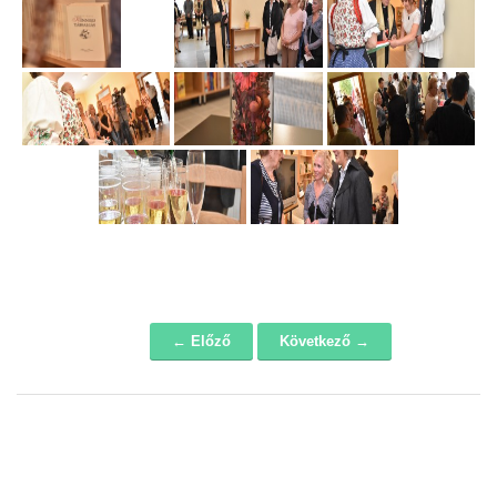
← Előző
Következő →
Navigáció