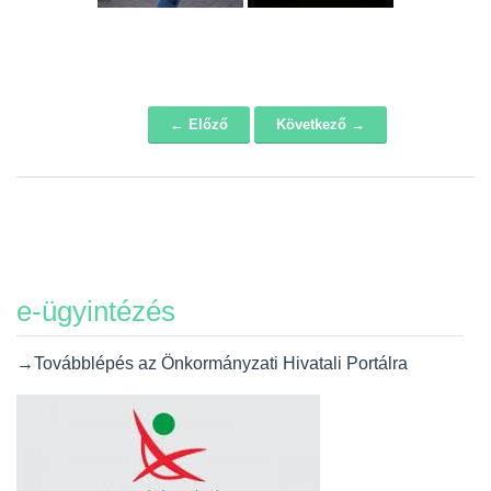
← Előző
Következő →
Navigáció
e-ügyintézés
→Továbblépés az Önkormányzati Hivatali Portálra