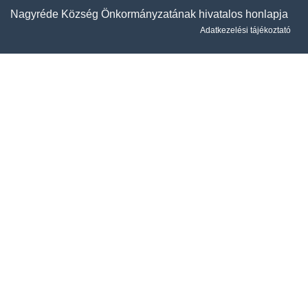
Nagyréde Község Önkormányzatának hivatalos honlapja
Adatkezelési tájékoztató