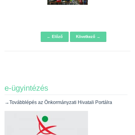
← Előző
Következő →
Navigáció
e-ügyintézés
→Továbblépés az Önkormányzati Hivatali Portálra