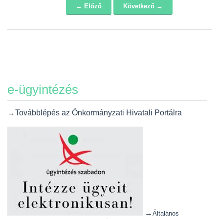
← Előző
Következő →
Navigáció
e-ügyintézés
→Továbblépés az Önkormányzati Hivatali Portálra
→
Általános