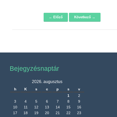
← Előző
Következő →
Navigáció
Bejegyzésnaptár
2026. augusztus
h
K
s
c
p
s
v
1
2
3
4
5
6
7
8
9
10
11
12
13
14
15
16
17
18
19
20
21
22
23