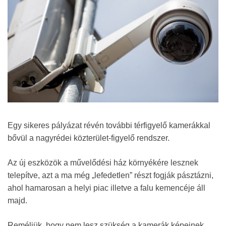
Egy sikeres pályázat révén további térfigyelő kamerákkal
bővül a nagyrédei közterület-figyelő rendszer.
Az új eszközök a művelődési ház környékére lesznek
telepítve, azt a ma még „lefedetlen” részt fogják pásztázni,
ahol hamarosan a helyi piac illetve a falu kemencéje áll
majd.
Reméljük, hogy nem lesz szükség a kamerák képeinek