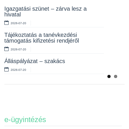
Rendelet kihirdetése
Igazgatási szünet – zárva lesz a
hivatal
2026-07-10
2026-07-20
Álláspályázat – takarító
Tájékoztatás a tanévkezdési
2026-07-06
támogatás kifizetési rendjéről
2026-07-20
Álláspályázat – szakács
2026-07-20
e-ügyintézés