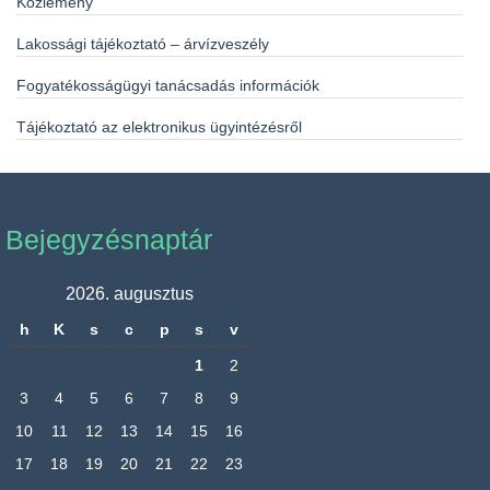
Közlemény
Lakossági tájékoztató – árvízveszély
Fogyatékosságügyi tanácsadás információk
Tájékoztató az elektronikus ügyintézésről
Bejegyzésnaptár
2026. augusztus
h
K
s
c
p
s
v
1
2
3
4
5
6
7
8
9
10
11
12
13
14
15
16
17
18
19
20
21
22
23