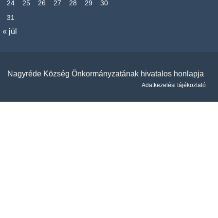
24
25
26
27
28
29
30
31
« júl
Nagyréde Község Önkormányzatának hivatalos honlapja
Adatkezelési tájékoztató