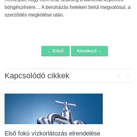
böngészésére… A beruházás heteken belül megvalósul, a
szerződés megkötése után.
← Előző
Következő →
Navigáció
Kapcsolódó cikkek
Previou
Next
Álláspályázat – konyhai kisegítő
2026-07-20
Lakossági fórum az Erzsébet téri
fákról
2026-07-10
Első fokú vízkorlátozás elrendelése