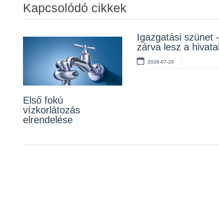
Kapcsolódó cikkek
Álláspályázat –
Igazgatási szünet 
Lakossági fórum a
konyhai kisegítő
zárva lesz a hivata
Erzsébet téri fákról
2026-07-20
2026-07-20
2026-07-10
Első fokú
vízkorlátozás
elrendelése