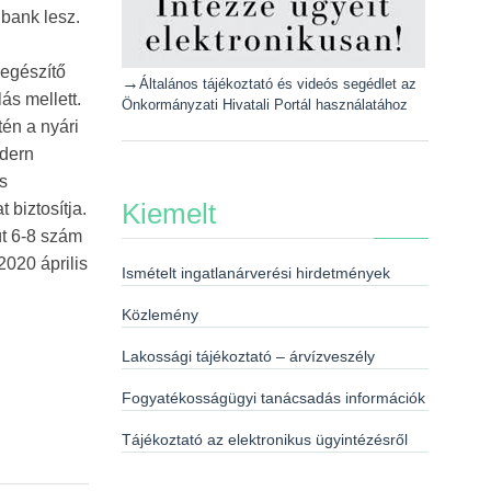
bank lesz.
iegészítő
→
Általános tájékoztató és videós segédlet az
ás mellett.
Önkormányzati Hivatali Portál használatához
tén a nyári
odern
s
Kiemelt
 biztosítja.
út 6-8 szám
2020 április
Ismételt ingatlanárverési hirdetmények
Közlemény
Lakossági tájékoztató – árvízveszély
Fogyatékosságügyi tanácsadás információk
Tájékoztató az elektronikus ügyintézésről