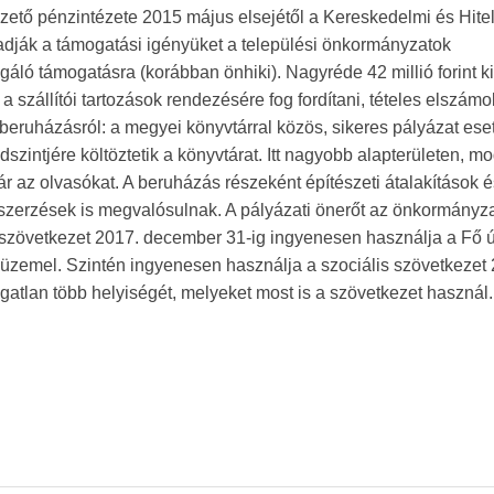
ő pénzintézete 2015 május elsejétől a Kereskedelmi és Hitel
eadják a támogatási igényüket a települési önkormányzatok
ó támogatásra (korábban önhiki). Nagyréde 42 millió forint k
 szállítói tartozások rendezésére fog fordítani, tételes elszámol
beruházásról: a megyei könyvtárral közös, sikeres pályázat ese
dszintjére költöztetik a könyvtárat. Itt nagyobb alapterületen, m
r az olvasókat. A beruházás részeként építészeti átalakítások é
eszerzések is megvalósulnak. A pályázati önerőt az önkormányzat
 szövetkezet 2017. december 31-ig ingyenesen használja a Fő 
 üzemel. Szintén ingyenesen használja a szociális szövetkezet 
ngatlan több helyiségét, melyeket most is a szövetkezet használ.