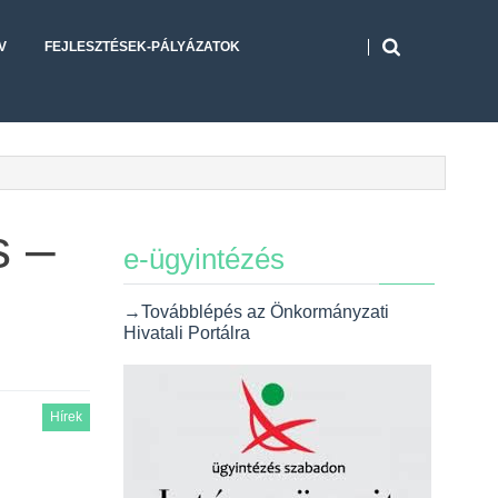
V
FEJLESZTÉSEK-PÁLYÁZATOK
s –
e-ügyintézés
→Továbblépés az Önkormányzati
Hivatali Portálra
Hírek