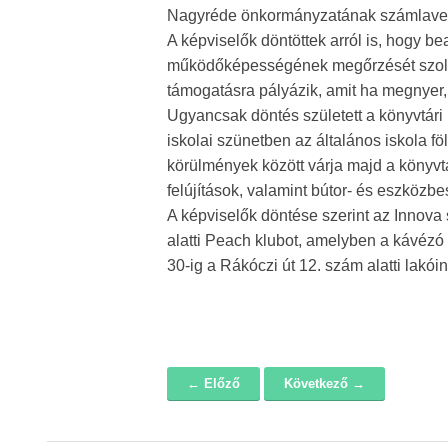
Nagyréde önkormányzatának számlavezet
A képviselők döntöttek arról is, hogy b
működőképességének megőrzését szolgál
támogatásra pályázik, amit ha megnyer, a
Ugyancsak döntés született a könyvtári 
iskolai szünetben az általános iskola föl
körülmények között várja majd a könyvtá
felújítások, valamint bútor- és eszközb
A képviselők döntése szerint az Innova
alatti Peach klubot, amelyben a kávézó
30-ig a Rákóczi út 12. szám alatti lakói
← Előző
Következő →
Navigáció