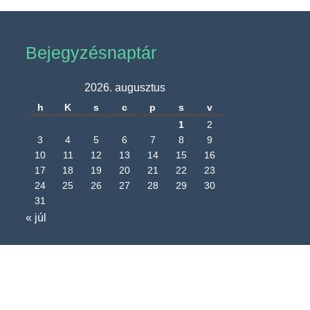
Bejegyzésnaptár
2026. augusztus
h
K
s
c
p
s
v
1
2
3
4
5
6
7
8
9
10
11
12
13
14
15
16
17
18
19
20
21
22
23
24
25
26
27
28
29
30
31
« júl
Nagyréde Község Önkormányzatának
hivatalos honlapja