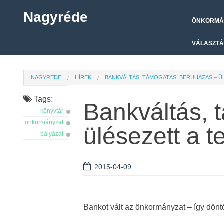
Nagyréde
ÖNKORMÁ
VÁLASZTÁ
NAGYRÉDE
HÍREK
BANKVÁLTÁS, TÁMOGATÁS, BERUHÁZÁS – Ü
Tags:
Bankváltás, 
könyvtár
önkormányzat
ülésezett a te
pályázat
2015-04-09
Bankot vált az önkormányzat – így döntöt