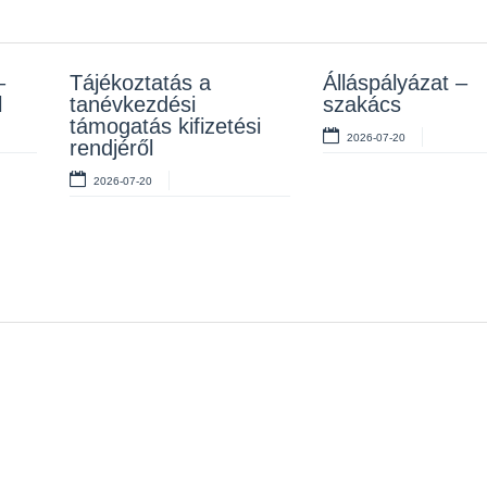
–
z
Tájékoztatás a
Rendelet kihirdetése
Álláspályázat –
Álláspályázat –
l
tanévkezdési
szakács
takarító
2026-07-10
támogatás kifizetési
2026-07-20
2026-07-06
rendjéről
2026-07-20