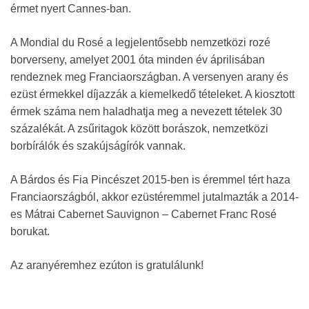
érmet nyert Cannes-ban.
A Mondial du Rosé a legjelentősebb nemzetközi rozé
borverseny, amelyet 2001 óta minden év áprilisában
rendeznek meg Franciaországban. A versenyen arany és
ezüst érmekkel díjazzák a kiemelkedő tételeket. A kiosztott
érmek száma nem haladhatja meg a nevezett tételek 30
százalékát. A zsűritagok között borászok, nemzetközi
borbírálók és szakújságírók vannak.
A Bárdos és Fia Pincészet 2015-ben is éremmel tért haza
Franciaországból, akkor ezüstéremmel jutalmazták a 2014-
es Mátrai Cabernet Sauvignon – Cabernet Franc Rosé
borukat.
Az aranyéremhez ezúton is gratulálunk!