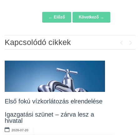
← Előző
Következő →
Navigáció
Kapcsolódó cikkek
Previou
Next
Álláspályázat – konyhai kisegítő
2026-07-20
Lakossági fórum az Erzsébet téri
fákról
2026-07-10
Első fokú vízkorlátozás elrendelése
Rendelet kihirdetése
Igazgatási szünet – zárva lesz a
hivatal
2026-07-10
2026-07-20
Álláspályázat – takarító