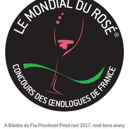
A Bárdos és Fia Pincészet Pinot noir 2017. rosé bora arany