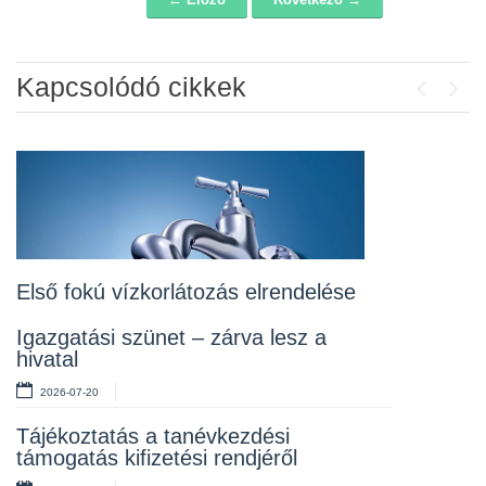
Navigáció
Kapcsolódó cikkek
Previou
Next
Álláspályázat – konyhai kisegítő
2026-07-20
Lakossági fórum az Erzsébet téri
fákról
2026-07-10
Első fokú vízkorlátozás elrendelése
Rendelet kihirdetése
Igazgatási szünet – zárva lesz a
hivatal
2026-07-10
2026-07-20
Álláspályázat – takarító
Tájékoztatás a tanévkezdési
2026-07-06
támogatás kifizetési rendjéről