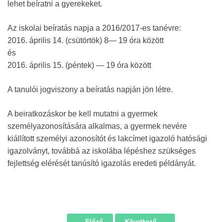
lehet beíratni a gyerekeket.
Az iskolai beíratás napja a 2016/2017-es tanévre:
2016. április 14. (csütörtök) 8— 19 óra között
és
2016. április 15. (péntek) — 19 óra között
A tanulói jogviszony a beíratás napján jön létre.
A beiratkozáskor be kell mutatni a gyermek
személyazonosítására alkalmas, a gyermek nevére
kiállított személyi azonosítót és lakcímet igazoló hatósági
igazolványt, továbbá az iskolába lépéshez szükséges
fejlettség elérését tanúsító igazolás eredeti példányát.
← Előző
Következő →