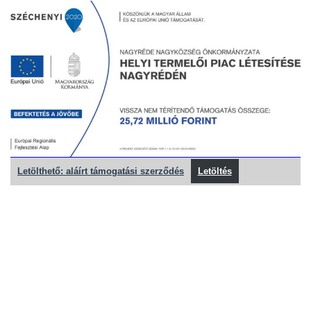
Letölthető: aláírt támogatási szerződés
Letöltés