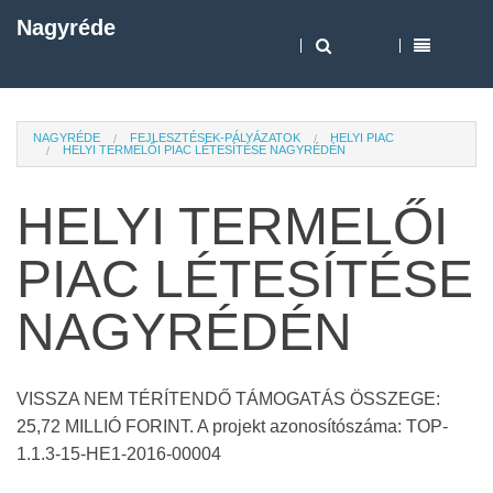
Nagyréde
NAGYRÉDE
FEJLESZTÉSEK-PÁLYÁZATOK
HELYI PIAC
HELYI TERMELŐI PIAC LÉTESÍTÉSE NAGYRÉDÉN
HELYI TERMELŐI
PIAC LÉTESÍTÉSE
NAGYRÉDÉN
VISSZA NEM TÉRÍTENDŐ TÁMOGATÁS ÖSSZEGE:
25,72 MILLIÓ FORINT. A projekt azonosítószáma: TOP-
1.1.3-15-HE1-2016-00004