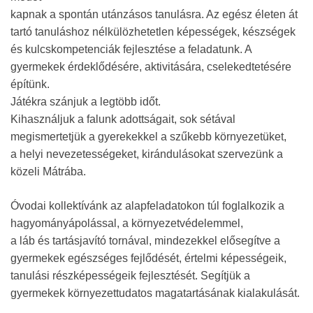
kapnak a spontán utánzásos tanulásra. Az egész életen át
tartó tanuláshoz nélkülözhetetlen képességek, készségek
és kulcskompetenciák fejlesztése a feladatunk. A
gyermekek érdeklődésére, aktivitására, cselekedtetésére
építünk.
Játékra szánjuk a legtöbb időt.
Kihasználjuk a falunk adottságait, sok sétával
megismertetjük a gyerekekkel a szűkebb környezetüket,
a helyi nevezetességeket, kirándulásokat szervezünk a
közeli Mátrába.
Óvodai kollektívánk az alapfeladatokon túl foglalkozik a
hagyományápolással, a környezetvédelemmel,
a láb és tartásjavító tornával, mindezekkel elősegítve a
gyermekek egészséges fejlődését, értelmi képességeik,
tanulási részképességeik fejlesztését. Segítjük a
gyermekek környezettudatos magatartásának kialakulását.