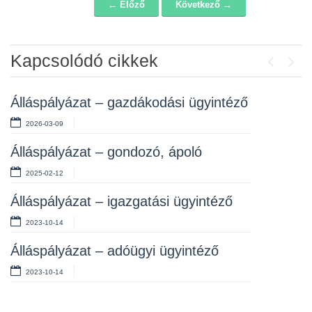
← Előző
Következő →
Navigáció
Kapcsolódó cikkek
Previou
Next
Álláspályázat – gazdákodási ügyintéző
2026-03-09
Álláspályázat – gondozó, ápoló
2025-02-12
Álláspályázat – Gazdálkodási
Álláspályázat – igazgatási ügyintéző
Ügyintéző
2023-10-14
Álláspályázat – gazdálkodási ügyintéző
Álláspályázat – adóügyi ügyintéző
2023-02-21
2023-10-14
Álláspályázat – adóügyi ügyintéző
2023-01-30