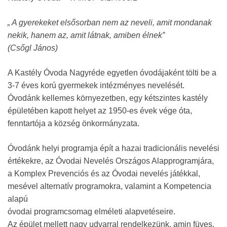
„ A gyerekeket elsősorban nem az neveli, amit mondanak
nekik, hanem az, amit látnak, amiben élnek”
(Csőgl János)
A Kastély Óvoda Nagyréde egyetlen óvodájaként tölti be a
3-7 éves korú gyermekek intézményes nevelését.
Óvodánk kellemes környezetben, egy kétszintes kastély
épületében kapott helyet az 1950-es évek vége óta,
fenntartója a község önkormányzata.
Óvodánk helyi programja épít a hazai tradicionális nevelési
értékekre, az Óvodai Nevelés Országos Alapprogramjára,
a Komplex Prevenciós és az Óvodai nevelés játékkal,
mesével alternatív programokra, valamint a Kompetencia
alapú
óvodai programcsomag elméleti alapvetéseire.
Az épület mellett nagy udvarral rendelkezünk, amin füves,