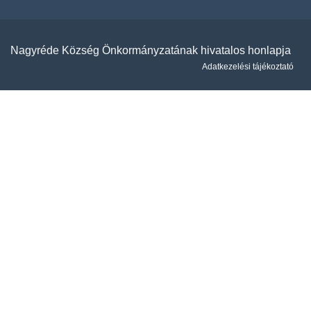
Nagyréde Község Önkormányzatának hivatalos honlapja
Adatkezelési tájékoztató