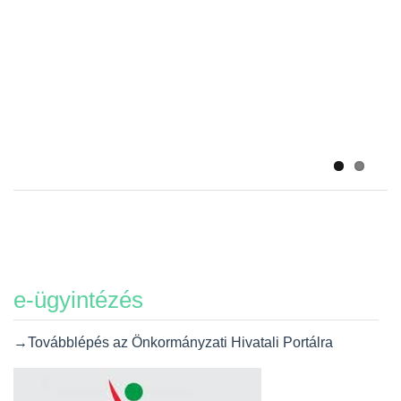
Álláspályázat – gazdálkodási ügyintéző
e-ügyintézés
→Továbblépés az Önkormányzati Hivatali Portálra