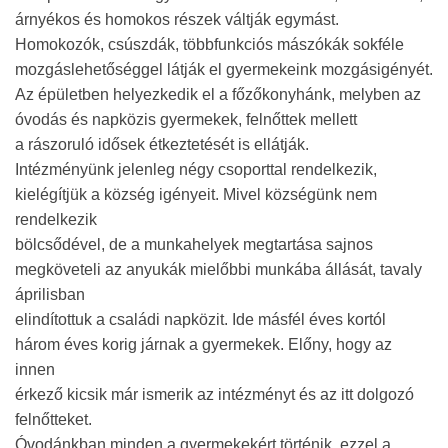
árnyékos és homokos részek váltják egymást.
Homokozók, csúszdák, többfunkciós mászókák sokféle
mozgáslehetőséggel látják el gyermekeink mozgásigényét.
Az épületben helyezkedik el a főzőkonyhánk, melyben az
óvodás és napközis gyermekek, felnőttek mellett
a rászoruló idősek étkeztetését is ellátják.
Intézményünk jelenleg négy csoporttal rendelkezik,
kielégítjük a község igényeit. Mivel községünk nem
rendelkezik
bölcsődével, de a munkahelyek megtartása sajnos
megköveteli az anyukák mielőbbi munkába állását, tavaly
áprilisban
elindítottuk a családi napközit. Ide másfél éves kortól
három éves korig járnak a gyermekek. Előny, hogy az
innen
érkező kicsik már ismerik az intézményt és az itt dolgozó
felnőtteket.
Óvodánkban minden a gyermekekért történik, ezzel a