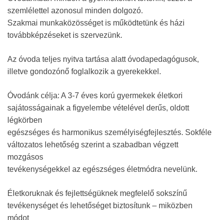
szemlélettel azonosul minden dolgozó.
Szakmai munkaközösséget is működtetünk és házi
továbbképzéseket is szervezünk.
Az óvoda teljes nyitva tartása alatt óvodapedagógusok,
illetve gondozónő foglalkozik a gyerekekkel.
Óvodánk célja: A 3-7 éves korú gyermekek életkori
sajátosságainak a figyelembe vételével derűs, oldott
légkörben
egészséges és harmonikus személyiségfejlesztés. Sokféle
változatos lehetőség szerint a szabadban végzett
mozgásos
tevékenységekkel az egészséges életmódra nevelünk.
Életkoruknak és fejlettségüknek megfelelő sokszínű
tevékenységet és lehetőséget biztosítunk – miközben
módot