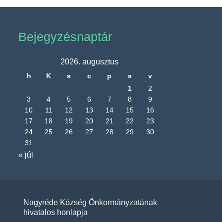
Bejegyzésnaptár
2026. augusztus
h
K
s
c
p
s
v
1
2
3
4
5
6
7
8
9
10
11
12
13
14
15
16
17
18
19
20
21
22
23
24
25
26
27
28
29
30
31
« júl
Nagyréde Község Önkormányzatának
hivatalos honlapja