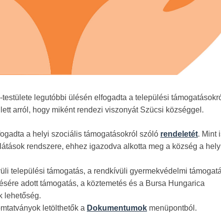
stülete legutóbbi ülésén elfogadta a települési támogatásokró
lett arról, hogy miként rendezi viszonyát Szücsi községgel.
lfogadta a helyi szociális támogatásokról szóló
rendeletét
. Mint 
 ellátások rendszere, ehhez igazodva alkotta meg a község a hely
li települési támogatás, a rendkívüli gyermekvédelmi támogatá
tésére adott támogatás, a köztemetés és a Bursa Hungarica
k lehetőség.
omtatványok letölthetők a
Dokumentumok
menüpontból.