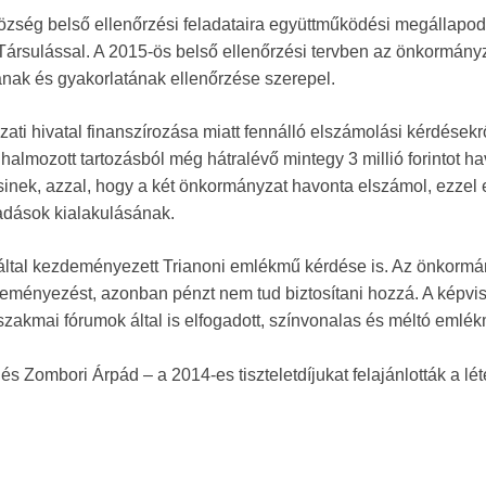
a község belső ellenőrzési feladataira együttműködési megállapod
ársulással. A 2015-ös belső ellenőrzési tervben az önkormány
nak és gyakorlatának ellenőrzése szerepel.
i hivatal finanszírozása miatt fennálló elszámolási kérdésekrő
halmozott tartozásból még hátralévő mintegy 3 millió forintot ha
inek, azzal, hogy a két önkormányzat havonta elszámol, ezzel 
adások kialakulásának.
 által kezdeményezett Trianoni emlékmű kérdése is. Az önkormá
zdeményezést, azonban pénzt nem tud biztosítani hozzá. A képvi
szakmai fórumok által is elfogadott, színvonalas és méltó emlé
 és Zombori Árpád – a 2014-es tiszteletdíjukat felajánlották a lé