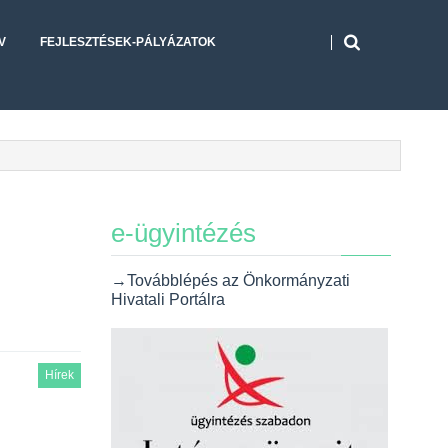
V
FEJLESZTÉSEK-PÁLYÁZATOK
e-ügyintézés
→Továbblépés az Önkormányzati
Hivatali Portálra
Hírek