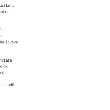
ást köt a
zat és
l is
vi
elejét véve
nyzat a
selők
kmű
tesítendő