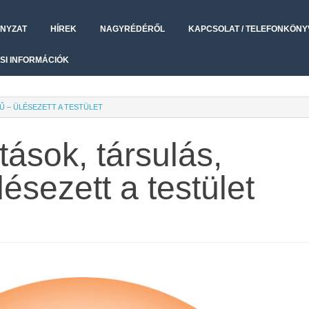
NYZAT
HÍREK
NAGYRÉDÉRŐL
KAPCSOLAT / TELEFONKÖNY
SI INFORMÁCIÓK
Ű – ÜLÉSEZETT A TESTÜLET
átások, társulás,
ésezett a testület