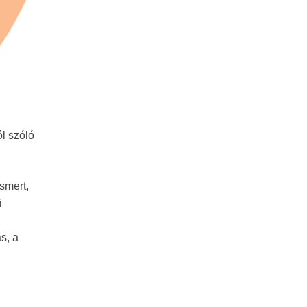
l szóló
ismert,
i
s, a