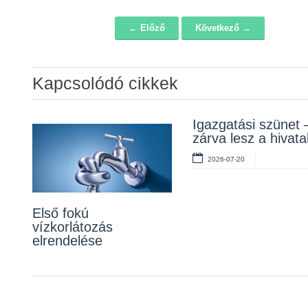
← Előző
Következő →
Navigáció
Kapcsolódó cikkek
Álláspályázat –
Igazgatási szünet 
Lakossági fórum a
konyhai kisegítő
zárva lesz a hivata
Erzsébet téri fákról
2026-07-20
2026-07-20
2026-07-10
Első fokú
vízkorlátozás
elrendelése