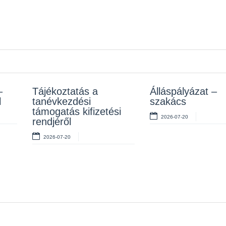
–
z
Tájékoztatás a
Rendelet kihirdetése
Álláspályázat –
Álláspályázat –
l
tanévkezdési
szakács
takarító
2026-07-10
támogatás kifizetési
2026-07-20
2026-07-06
rendjéről
2026-07-20