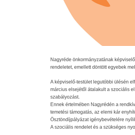
Nagyréde önkormányzatának képviselő-te
rendeletet, emellett döntött egyebek mel
A képviselő-testület legutóbbi ülésén e
március elsejétől átalakult a szociális
szabályozást.
Ennek értelmében Nagyrédén a rendkívü
temetési támogatás, az elemi kár enyhí
Ösztöndíjpályázat igénybevételére nyíli
A szociális rendelet és a szükséges ny