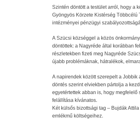
Szintén döntött a testület arról, hogy 
Gyöngyös Körzete Kistérség Többcélú T
intézményei pénzügyi szabályozottságá
A Szücsi községgel a közös önkormányzat
döntöttek: a Nagyréde által korábban fel
részletekben fizeti meg Nagyréde Szücs
újabb problémáknak, hátralékok, elmar
A napirendek között szerepelt a Jobbik
döntés szerint elviekben pártolja a ke
egyetértettek abban is, hogy megfelelő 
felállítása kívánatos.
Két külsős bizottsági tag – Bujdák Attila
emlékmű költségeihez.