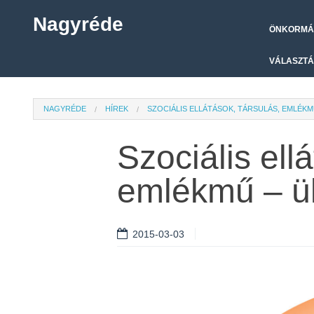
Nagyréde
ÖNKORMÁ
VÁLASZTÁ
NAGYRÉDE
HÍREK
SZOCIÁLIS ELLÁTÁSOK, TÁRSULÁS, EMLÉKM
Szociális ell
emlékmű – ül
2015-03-03