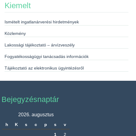
Kiemelt
Ismételt ingatlanárverési hirdetmények
Közlemény
Lakossági tájékoztató – árvízveszély
Fogyatékosságügyi tanácsadás információk
Tájékoztató az elektronikus ügyintézésről
Bejegyzésnaptár
2026. augusztus
h
K
s
c
p
s
v
1
2