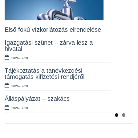
Lakossági fórum az Erzsébet téri
fákról
2026-07-10
Első fokú vízkorlátozás elrendelése
Rendelet kihirdetése
Igazgatási szünet – zárva lesz a
hivatal
2026-07-10
2026-07-20
Álláspályázat – takarító
Tájékoztatás a tanévkezdési
2026-07-06
támogatás kifizetési rendjéről
2026-07-20
Álláspályázat – szakács
2026-07-20