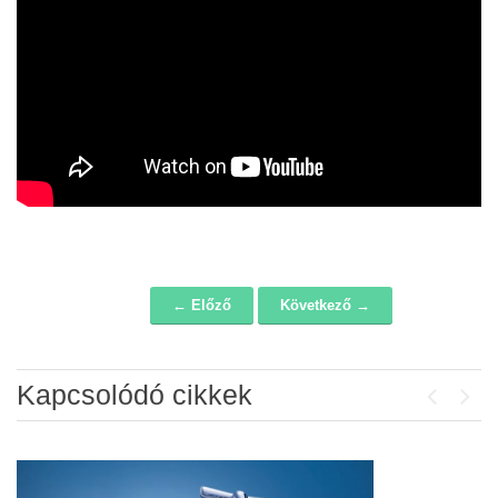
← Előző
Következő →
Navigáció
Kapcsolódó cikkek
Previou
Next
Álláspályázat – konyhai kisegítő
2026-07-20