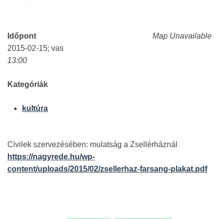
Időpont
Map Unavailable
2015-02-15; vas
13:00
Kategóriák
kultúra
Civilek szervezésében: mulatság a Zsellérháznál
https://nagyrede.hu/wp-
content/uploads/2015/02/zsellerhaz-farsang-plakat.pdf