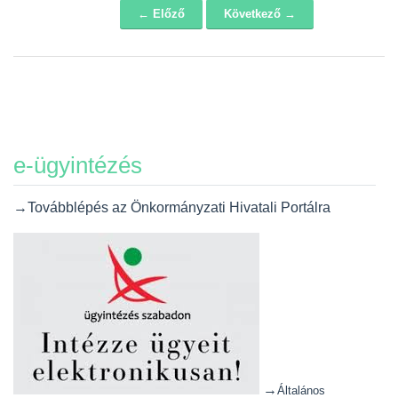
← Előző
Következő →
Navigáció
e-ügyintézés
→Továbblépés az Önkormányzati Hivatali Portálra
→
Általános