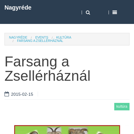
Nagyréde
NAGYRÉDE
EVENTS
KULTÚRA
FARSANG A ZSELLÉRHÁZNÁL
Farsang a
Zsellérháznál
2015-02-15
kultúra