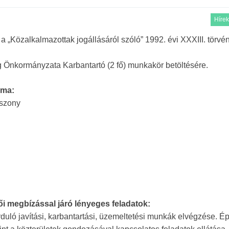
Hírek
özalkalmazottak jogállásáról szóló” 1992. évi XXXIII. törvén
 Önkormányzata Karbantartó (2 fő) munkakör betöltésére.
ama:
iszony
ői megbízással járó lényeges feladatok:
uló javítási, karbantartási, üzemeltetési munkák elvégzése. Ép