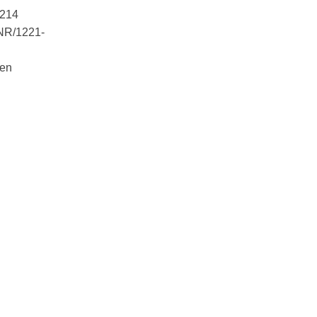
3214
 NR/1221-
men