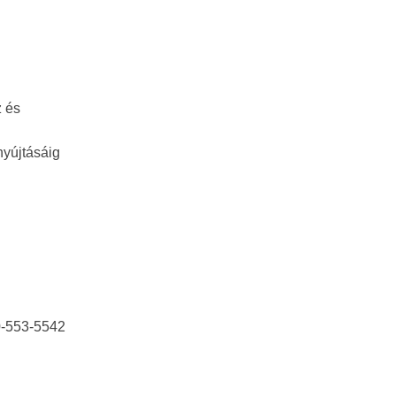
z és
nyújtásáig
30-553-5542