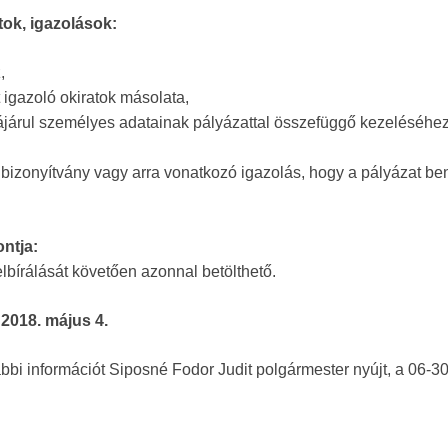
tok, igazolások:
,
 igazoló okiratok másolata,
zzájárul személyes adatainak pályázattal összefüggő kezeléséhe
bizonyítvány vagy arra vonatkozó igazolás, hogy a pályázat be
ntja:
bírálását követően azonnal betölthető.
 2018. május 4.
ábbi információt Siposné Fodor Judit polgármester nyújt, a 06-