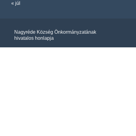
« júl
Nagyréde Község Önkormányzatának
hivatalos honlapja