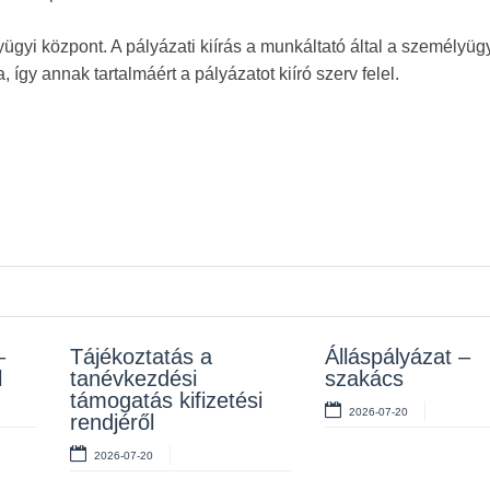
yügyi központ. A pályázati kiírás a munkáltató által a személyüg
 így annak tartalmáért a pályázatot kiíró szerv felel.
–
z
Tájékoztatás a
Rendelet kihirdetése
Álláspályázat –
Álláspályázat –
l
tanévkezdési
szakács
takarító
2026-07-10
támogatás kifizetési
2026-07-20
2026-07-06
rendjéről
2026-07-20