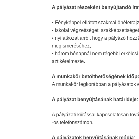
A pályázat részeként benyújtandó ira
• Fényképpel ellátott szakmai önéletrajz
• iskolai végzettséget, szakképzettséget
• nyilatkozat arról, hogy a pályázó ho
megismeréséhez,
• három hónapnál nem régebbi erkölcsi 
azt kérelmezte.
A munkakör betölthetőségének időpo
A munkakör legkorábban a pályázatok el
A pályázat benyújtásának határideje:
A pályázati kiírással kapcsolatosan tov
-os telefonszámon.
A pályázatok benyújtásának módja: