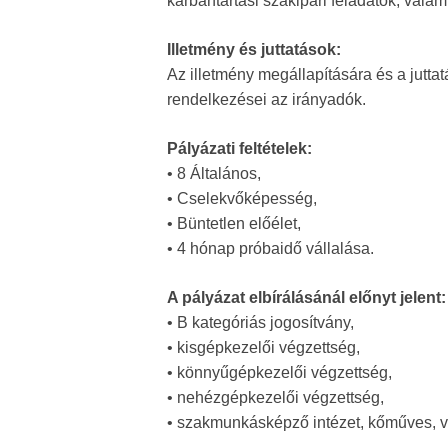
karbantartási szakipari feladatok, vala
Illetmény és juttatások:
Az illetmény megállapítására és a juttat
rendelkezései az irányadók.
Pályázati feltételek:
• 8 Általános,
• Cselekvőképesség,
• Büntetlen előélet,
• 4 hónap próbaidő vállalása.
A pályázat elbírálásánál előnyt jelent:
• B kategóriás jogosítvány,
• kisgépkezelői végzettség,
• könnyűgépkezelői végzettség,
• nehézgépkezelői végzettség,
• szakmunkásképző intézet, kőműves, ví