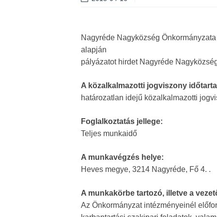
Nagyréde Nagyközség Önkormányzata a „K
alapján
pályázatot hirdet Nagyréde Nagyközség
A közalkalmazotti jogviszony időtart
határozatlan idejű közalkalmazotti jogv
Foglalkoztatás jellege:
Teljes munkaidő
A munkavégzés helye:
Heves megye, 3214 Nagyréde, Fő 4. .
A munkakörbe tartozó, illetve a vezet
Az Önkormányzat intézményeinél előford