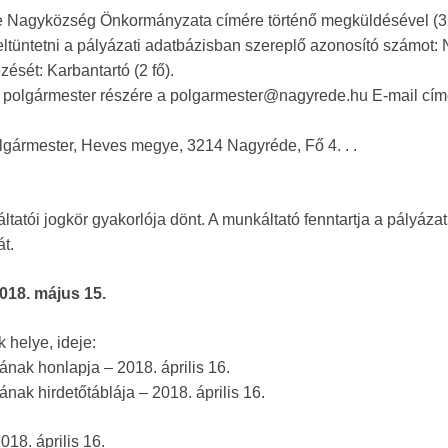
éde Nagyközség Önkormányzata címére történő megküldésével (
 feltüntetni a pályázati adatbázisban szereplő azonosító számot:
ését: Karbantartó (2 fő).
it polgármester részére a polgarmester@nagyrede.hu E-mail cí
lgármester, Heves megye, 3214 Nagyréde, Fő 4. . .
atói jogkör gyakorlója dönt. A munkáltató fenntartja a pályázat
t.
2018. május 15.
k helye, ideje:
ak honlapja – 2018. április 16.
k hirdetőtáblája – 2018. április 16.
18. április 16.