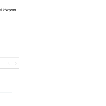
yi központ
Previous
Next