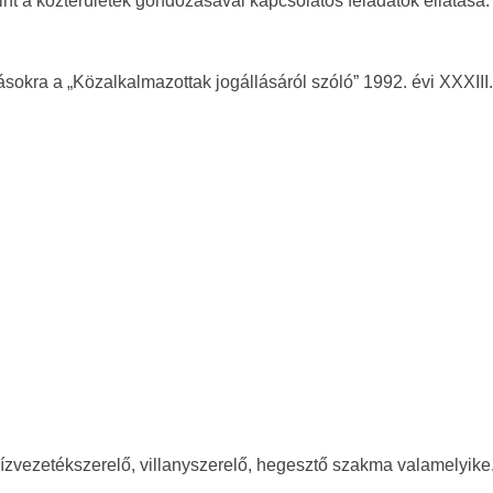
mint a közterületek gondozásával kapcsolatos feladatok ellátása.
ásokra a „Közalkalmazottak jogállásáról szóló” 1992. évi XXXIII.
zvezetékszerelő, villanyszerelő, hegesztő szakma valamelyike