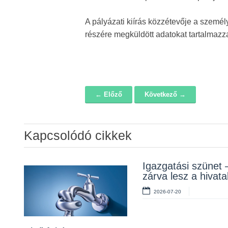
A pályázati kiírás közzétevője a személ
részére megküldött adatokat tartalmazza,
← Előző
Következő →
Navigáció
Kapcsolódó cikkek
Álláspályázat –
Igazgatási szünet 
Lakossági fórum a
konyhai kisegítő
zárva lesz a hivata
Erzsébet téri fákról
2026-07-20
2026-07-20
2026-07-10