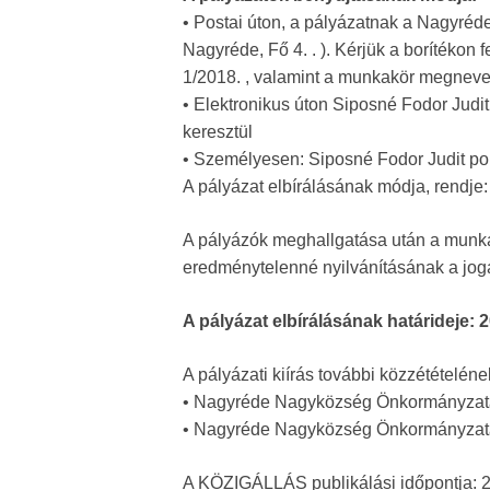
• Postai úton, a pályázatnak a Nagyr
Nagyréde, Fő 4. . ). Kérjük a borítékon
1/2018. , valamint a munkakör megnevez
• Elektronikus úton Siposné Fodor Jud
keresztül
• Személyesen: Siposné Fodor Judit po
A pályázat elbírálásának módja, rendje:
A pályázók meghallgatása után a munkált
eredménytelenné nyilvánításának a jogá
A pályázat elbírálásának határideje: 
A pályázati kiírás további közzétételéne
• Nagyréde Nagyközség Önkormányzatán
• Nagyréde Nagyközség Önkormányzatána
A KÖZIGÁLLÁS publikálási időpontja: 20