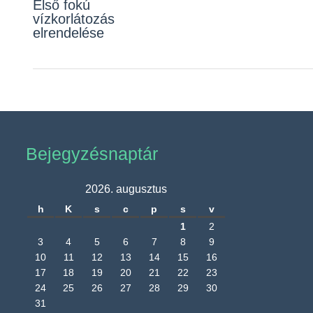
Első fokú
vízkorlátozás
elrendelése
Bejegyzésnaptár
2026. augusztus
h
K
s
c
p
s
v
1
2
3
4
5
6
7
8
9
10
11
12
13
14
15
16
17
18
19
20
21
22
23
24
25
26
27
28
29
30
31