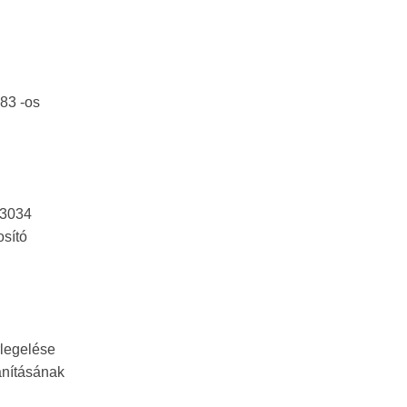
483 -os
(3034
osító
rlegelése
ánításának