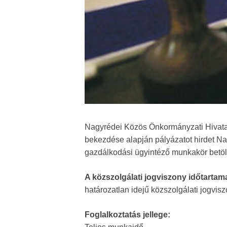
Nagyrédei Közös Önkormányzati Hivatal q
bekezdése alapján pályázatot hirdet N
gazdálkodási ügyintéző munkakör betöl
A közszolgálati jogviszony időtartam
határozatlan idejű közszolgálati jogvis
Foglalkoztatás jellege: