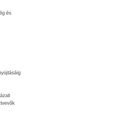
ég és
nyújtásáig
ázati
ztvevők