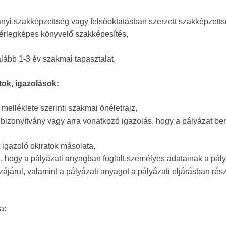
nyi szakképzettség vagy felsőoktatásban szerzett szakképzetts
mérlegképes könyvelő szakképesítés,
ább 1-3 év szakmai tapasztalat,
tok, igazolások:
 melléklete szerinti szakmai önéletrajz,
bizonyítvány vagy arra vonatkozó igazolás, hogy a pályázat be
 igazoló okiratok másolata,
, hogy a pályázati anyagban foglalt személyes adatainak a pály
járul, valamint a pályázati anyagot a pályázati eljárásban rés
a: