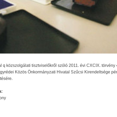
 közszolgálati tisztviselőkről szóló 2011. évi CXCIX. törvény 4
agyrédei Közös Önkormányzati Hivatal Szűcsi Kirendeltsége pé
tésére.
a:
zony