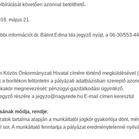
bírálását követően azonnal betölthető.
018. május 21.
bbi információt dr. Bálint Edina Ida jegyző nyújt, a 06-30/553-4
dei Közös Önkormányzati Hivatal címére történő megküldésével 
k a borítékon feltüntetni a pályázati adatbázisban szereplő azon
nkakör megnevezését: pénzügyi-gazdálkodási ügyintéző.
a jegyző részére a jegyzo@nagyrede.hu E-mail címen keresztül
lásának módja, rendje:
ázatok tartalma alapján a munkáltatói jogkör gyakorlója dönt, mé
 sor. A munkáltató fenntartja a pályázat eredménytelenné nyilv