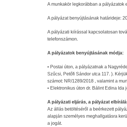
A munkakör legkorábban a pályázatok el
A pályázat benyújtásának határideje: 2
A pályázati kiírással kapcsolatosan tová
telefonszámon.
A pályázatok benyújtásának módja:
• Postai úton, a pályázatnak a Nagyré
Szűcsi, Petőfi Sándor utca 117. ). Kérjü
számot: NR/1289/2018 , valamint a mu
• Elektronikus úton dr. Bálint Edina Id
A pályázati eljárás, a pályázat elbírá
Az állás betöltéséről a beérkezett pály
alapján személyes meghallgatásra kerül
a jogát.