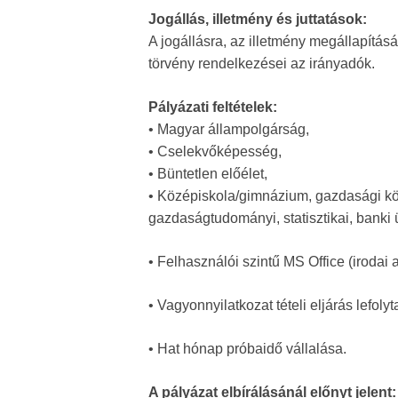
Jogállás, illetmény és juttatások:
A jogállásra, az illetmény megállapításá
törvény rendelkezései az irányadók.
Pályázati feltételek:
• Magyar állampolgárság,
• Cselekvőképesség,
• Büntetlen előélet,
• Középiskola/gimnázium, gazdasági kö
gazdaságtudományi, statisztikai, banki 
• Felhasználói szintű MS Office (irodai
• Vagyonnyilatkozat tételi eljárás lefolyt
• Hat hónap próbaidő vállalása.
A pályázat elbírálásánál előnyt jelent: