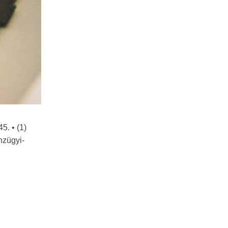
5. • (1)
nzügyi-