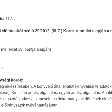
or 117. .
 előírásairól szóló 29/2012. (III. 7.) Korm. rendelet alapján 
 melléklet 19. pontja alapján)
sa.
ységi körök:
elkészítésében. A könyvelő által ellátott könyvelési feladatok
e). Kincstári adatszolgáltatás, egyéb adatszolgáltatás. Analit
s a gazdálkodással kapcsolatos önkormányzati döntések előké
előirányzatok nyilvántartásában.