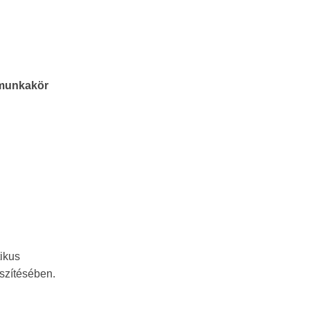
a munkakör
ikus
szítésében.