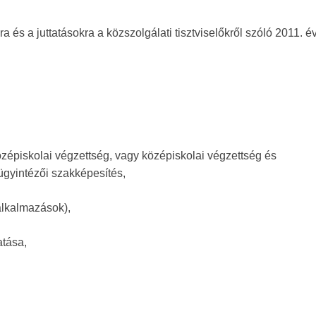
ra és a juttatásokra a közszolgálati tisztviselőkről szóló 2011. 
zépiskolai végzettség, vagy középiskolai végzettség és
ügyintézői szakképesítés,
 alkalmazások),
atása,