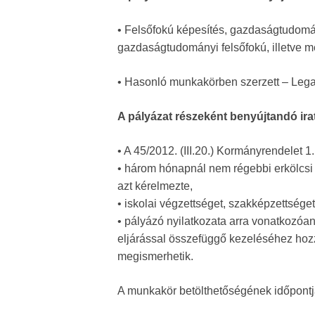
• Felsőfokú képesítés, gazdaságtudomá
gazdaságtudományi felsőfokú, illetve 
• Hasonló munkakörben szerzett – Legal
A pályázat részeként benyújtandó ira
• A 45/2012. (III.20.) Kormányrendelet 1.
• három hónapnál nem régebbi erkölcsi 
azt kérelmezte,
• iskolai végzettséget, szakképzettséget
• pályázó nyilatkozata arra vonatkozóan
eljárással összefüggő kezeléséhez hozzá
megismerhetik.
A munkakör betölthetőségének időpontj