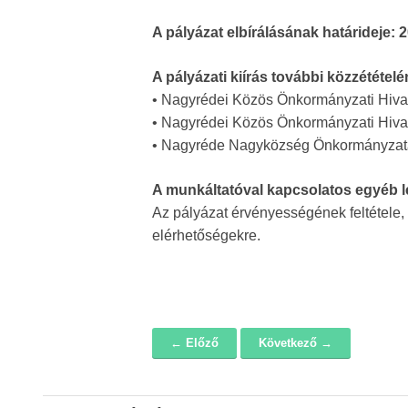
A pályázat elbírálásának határideje: 
A pályázati kiírás további közzétételé
• Nagyrédei Közös Önkormányzati Hivata
• Nagyrédei Közös Önkormányzati Hivata
• Nagyréde Nagyközség Önkormányzatá
A munkáltatóval kapcsolatos egyéb l
Az pályázat érvényességének feltétele,
elérhetőségekre.
← Előző
Következő →
Navigáció