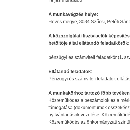
Teljes munkaidő
A munkavégzés helye:
Heves megye, 3034 Szűcsi, Petőfi Sánd
A közszolgálati tisztviselők képesítési
betöltője által ellátandó feladatkörök:
pénzügyi és számviteli feladatkör (1. sz.
Ellátandó feladatok:
Pénzügyi és számviteli feladatok ellátá
A munkakörhöz tartozó főbb tevéken
Közreműködés a beszámolók és a mérleg 
támogatása (dokumentumok összekészítés
nyilvántartások vezetése. Közreműködé
Közreműködés az önkormányzati szintű 