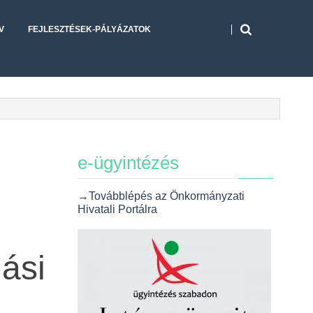
V
FEJLESZTÉSEK-PÁLYÁZATOK
e-ügyintézés
→Továbblépés az Önkormányzati
Hivatali Portálra
ási